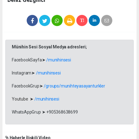
Münihin Sesi Sosyal Medya adresleri;
FacebookSayfa➤
/munihinsesi
Instagram➤
/munihinsesi
FacebookGrup➤
/groups/munihteyasayanturkler
Youtube ➤
/munihinsesi
WhatsAppGrup ➤ +905368638699
Haberle İlişkili Video