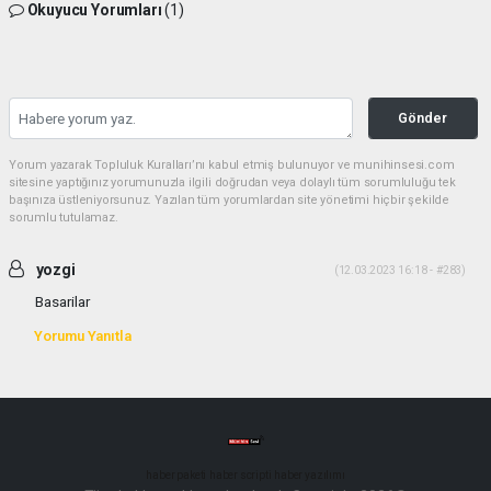
Okuyucu Yorumları
(1)
Gönder
Yorum yazarak Topluluk Kuralları’nı kabul etmiş bulunuyor ve munihinsesi.com
sitesine yaptığınız yorumunuzla ilgili doğrudan veya dolaylı tüm sorumluluğu tek
başınıza üstleniyorsunuz. Yazılan tüm yorumlardan site yönetimi hiçbir şekilde
sorumlu tutulamaz.
yozgi
(12.03.2023 16:18 - #283)
Basarilar
Yorumu Yanıtla
haber paketi
haber scripti
haber yazılımı