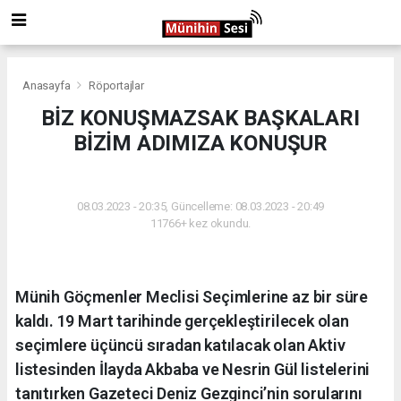
Anasayfa
Röportajlar
BİZ KONUŞMAZSAK BAŞKALARI
BİZİM ADIMIZA KONUŞUR
RÖPORTAJLAR
08.03.2023 - 20:35, Güncelleme: 08.03.2023 - 20:49
11766+ kez okundu.
Münih Göçmenler Meclisi Seçimlerine az bir süre
kaldı. 19 Mart tarihinde gerçekleştirilecek olan
seçimlere üçüncü sıradan katılacak olan Aktiv
listesinden İlayda Akbaba ve Nesrin Gül listelerini
tanıtırken Gazeteci Deniz Gezginci’nin sorularını