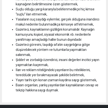
kaynağının belirtilmesine özen göstermek,
Suçlu olduğu yargı kararıyla belirlenmedikçe hiç kimse
“suçlu” ilan etmemek,
Yasaların suç saydığı eylemler, gerçek olduğuna inandırıcı
makul nedenler bulunmadıkça kimseye atfetmemek,
Gazeteci, kaynaklarının gizliliğini korumalıdır. Kaynağın
kamuoyunu kişisel, siyasal ekonomik vb. nedenlerle
yanıltmayı amaçladığı haller bunun dışındadır.
Gazeteci görevini, taşıdığı sıfatın saygınlığına gölge
düşürebilecek yöntem ve tutumlarla yapmaktan
sakınmak,
Şiddet ve zorbalığı özendirici, insani değerleri incitici yayın
yapmaktan kaçınmak,
İlan ve reklam niteliğindeki yayınların bu niteliklerini,
tereddüde yer bırakmayacak şekilde belirtmek,
Yayın tarihi için konan zaman kaydına saygı göstermek,
Basın organları, yanlış yayınlardan kaynaklanan cevap ve
tekzip hakkına saygı duymak.