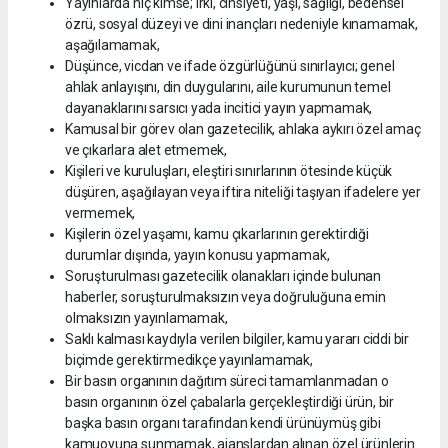
Yayınlarda hiç kimse; ırkı, cinsiyeti, yaşı, sağlığı, bedensel
özrü, sosyal düzeyi ve dini inançları nedeniyle kınamamak,
aşağılamamak,
Düşünce, vicdan ve ifade özgürlüğünü sınırlayıcı; genel
ahlak anlayışını, din duygularını, aile kurumunun temel
dayanaklarını sarsıcı yada incitici yayın yapmamak,
Kamusal bir görev olan gazetecilik, ahlaka aykırı özel amaç
ve çıkarlara alet etmemek,
Kişileri ve kuruluşları, eleştiri sınırlarının ötesinde küçük
düşüren, aşağılayan veya iftira niteliği taşıyan ifadelere yer
vermemek,
Kişilerin özel yaşamı, kamu çıkarlarının gerektirdiği
durumlar dışında, yayın konusu yapmamak,
Soruşturulması gazetecilik olanakları içinde bulunan
haberler, soruşturulmaksızın veya doğruluğuna emin
olmaksızın yayınlamamak,
Saklı kalması kaydıyla verilen bilgiler, kamu yararı ciddi bir
biçimde gerektirmedikçe yayınlamamak,
Bir basın organının dağıtım süreci tamamlanmadan o
basın organının özel çabalarla gerçekleştirdiği ürün, bir
başka basın organı tarafından kendi ürünüymüş gibi
kamuoyuna sunmamak, ajanslardan alınan özel ürünlerin