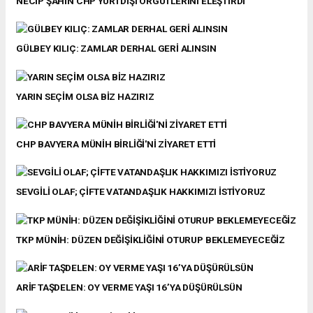
NECİP ŞAHİN CHP YURTDIŞI ÖRGÜTLERİNİ ELEŞTİRDİ
GÜLBEY KILIÇ: ZAMLAR DERHAL GERİ ALINSIN
YARIN SEÇİM OLSA BİZ HAZIRIZ
CHP BAVYERA MÜNİH BİRLİĞİ'Nİ ZİYARET ETTİ
SEVGİLİ OLAF; ÇİFTE VATANDAŞLIK HAKKIMIZI İSTİYORUZ
TKP MÜNİH: DÜZEN DEĞİŞİKLİĞİNİ OTURUP BEKLEMEYECEĞİZ
ARİF TAŞDELEN: OY VERME YAŞI 16’YA DÜŞÜRÜLSÜN