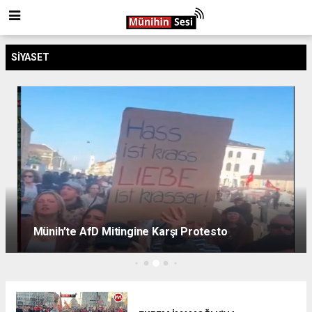
SIYASET
Münih’te AfD Mitingine Karşı Protesto