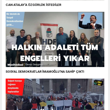
CAN ATALAY'A ÖZGÜRLÜK İSTEDİLER
SOSYAL DEMOKRATLAR İMAMOĞLU'NA SAHİP ÇIKTI