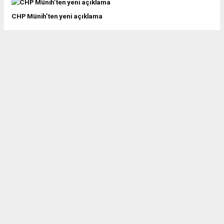
CHP Münih’ten yeni açıklama
MİLLETVEKİLİ TAŞDELEN: ŞOK OLDUM
GENEL MERKEZİN BİLGİSİ GEREKECEK
KONGRE ÇEKİŞMESİ YAŞANIYOR
CHP MÜNİH’TE SULAR DURULMUYOR
ADD MÜNİH: HDP KAPATILSIN
MERDAN YANARDAĞ: CUMHURİYET CİNAYETE KURBAN GİTTİ