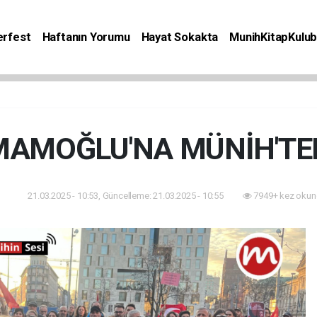
rfest
Haftanın Yorumu
Hayat Sokakta
MunihKitapKulu
Bilgiler
Etkinlik
Kitap
Yaşam
Seyahat
MAMOĞLU'NA MÜNİH'TE
21.03.2025 - 10:53, Güncelleme: 21.03.2025 - 10:55
7949+ kez okun
set