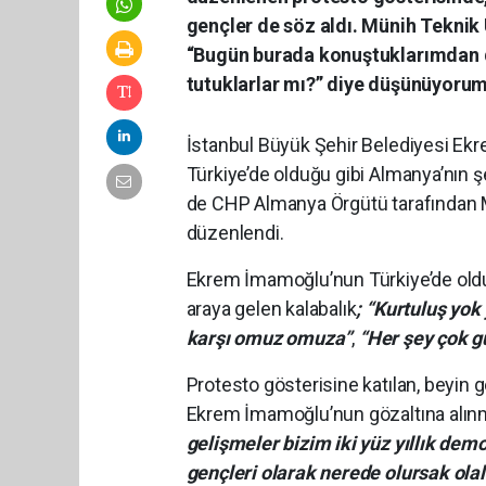
gençler de söz aldı. Münih Teknik Ü
“Bugün burada konuştuklarımdan d
tutuklarlar mı?” diye düşünüyorum
İstanbul Büyük Şehir Belediyesi Ekr
Türkiye’de olduğu gibi Almanya’nın ş
de CHP Almanya Örgütü tarafından M
düzenlendi.
Ekrem İmamoğlu’nun Türkiye’de olduğ
araya gelen kalabalık
; “Kurtuluş yok
karşı omuz omuza”
,
“Her şey çok g
Protesto gösterisine katılan, beyin
Ekrem İmamoğlu’nun gözaltına alınma
gelişmeler bizim iki yüz yıllık de
gençleri olarak nerede olursak ola