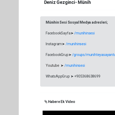
Deniz Gezginci- Münih
Münihin Sesi Sosyal Medya adresleri;
FacebookSayfa➤
/munihinsesi
Instagram➤
/munihinsesi
FacebookGrup➤
/groups/munihteyasayantu
Youtube ➤
/munihinsesi
WhatsAppGrup ➤ +905368638699
Habere Ek Video