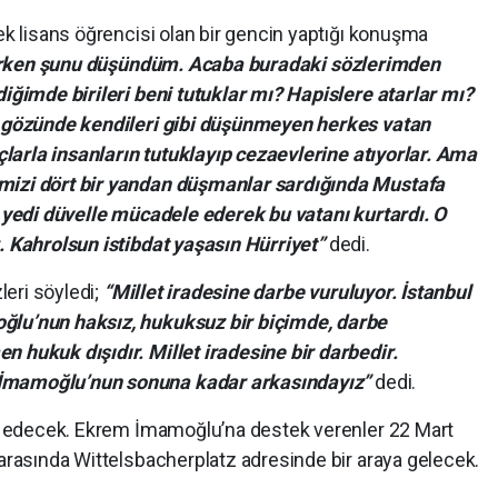
k lisans öğrencisi olan bir gencin yaptığı konuşma
irken şunu düşündüm. Acaba buradaki sözlerimden
ğimde birileri beni tutuklar mı? Hapislere atarlar mı?
 gözünde kendileri gibi düşünmeyen herkes vatan
çlarla insanların tutuklayıp cezaevlerine atıyorlar. Ama
izi dört bir yandan düşmanlar sardığında Mustafa
 yedi düvelle mücadele ederek bu vatanı kurtardı. O
 Kahrolsun istibdat yaşasın Hürriyet”
dedi.
leri söyledi;
“Millet iradesine darbe vuruluyor. İstanbul
lu’nun haksız, hukuksuz bir biçimde, darbe
hukuk dışıdır. Millet iradesine bir darbedir.
mamoğlu’nun sonuna kadar arkasındayız”
dedi.
m edecek. Ekrem İmamoğlu’na destek verenler 22 Mart
rasında Wittelsbacherplatz adresinde bir araya gelecek.