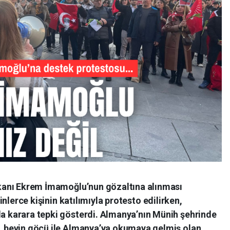
şkanı Ekrem İmamoğlu’nun gözaltına alınması
inlerce kişinin katılımıyla protesto edilirken,
a karara tepki gösterdi. Almanya’nın Münih şehrinde
, beyin göçü ile Almanya’ya okumaya gelmiş olan