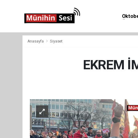
Oktobe
Önemli 
Anasayfa
Siyaset
EKREM İ
Siya