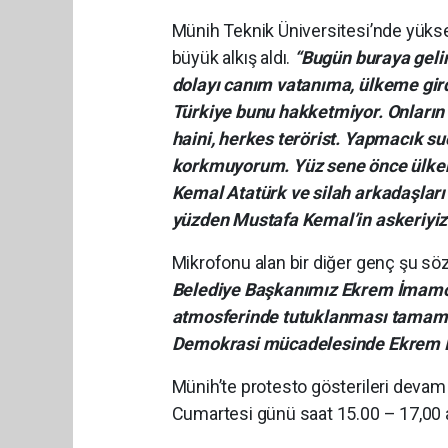
Münih Teknik Üniversitesi’nde yükse
büyük alkış aldı.
“Bugün buraya gel
dolayı canım vatanıma, ülkeme girdi
Türkiye bunu hakketmiyor. Onların
haini, herkes terörist. Yapmacık su
korkmuyorum. Yüz sene önce ülkem
Kemal Atatürk ve silah arkadaşları
yüzden Mustafa Kemal’in askeriyiz.
Mikrofonu alan bir diğer genç şu söz
Belediye Başkanımız Ekrem İmamoğ
atmosferinde tutuklanması tamamen 
Demokrasi mücadelesinde Ekrem İ
Münih’te protesto gösterileri deva
Cumartesi günü saat 15.00 – 17,00 a