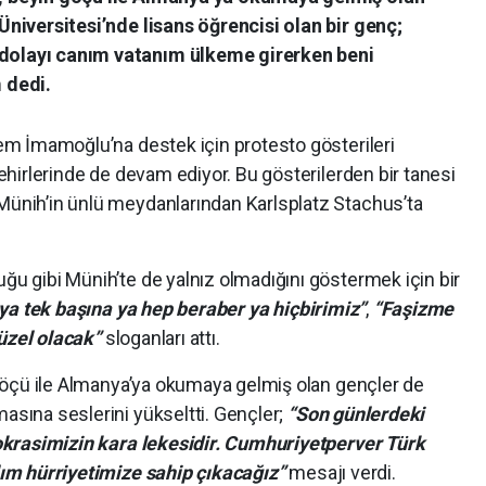
niversitesi’nde lisans öğrencisi olan bir genç;
olayı canım vatanım ülkeme girerken beni
 dedi.
em İmamoğlu’na destek için protesto gösterileri
ehirlerinde de devam ediyor. Bu gösterilerden bir tanesi
ünih’in ünlü meydanlarından Karlsplatz Stachus’ta
u gibi Münih’te de yalnız olmadığını göstermek için bir
 ya tek başına ya hep beraber ya hiçbirimiz”
,
“Faşizme
üzel olacak”
sloganları attı.
 göçü ile Almanya’ya okumaya gelmiş olan gençler de
sına seslerini yükseltti. Gençler;
“Son günlerdeki
mokrasimizin kara lekesidir. Cumhuriyetperver Türk
lım hürriyetimize sahip çıkacağız”
mesajı verdi.