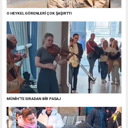
O HEYKEL GÖRENLERİ ÇOK ŞAŞIRTTI
MÜNİH'TE SIRADAN BİR PASAJ