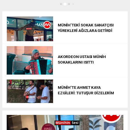
MÜNİH’TEKİ SOKAK SANATÇISI
YÜREKLERİ AĞIZLARA GETİRDİ
AKORDEON USTASI MÜNİH
SOKAKLARINI ISITTI
MÜNİH’TE AHMET KAYA
EZGİLERİ: TUTUŞUR DİZELERİM