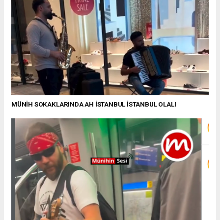
MÜNİH SOKAKLARINDA AH İSTANBUL İSTANBUL OLALI