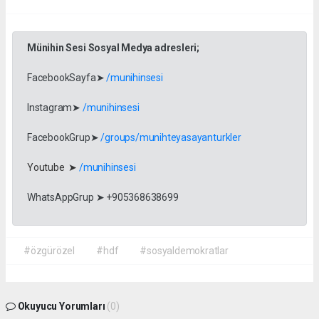
Münihin Sesi Sosyal Medya adresleri;
FacebookSayfa➤
/munihinsesi
Instagram➤
/munihinsesi
FacebookGrup➤
/groups/munihteyasayanturkler
Youtube ➤
/munihinsesi
WhatsAppGrup ➤ +905368638699
#özgürözel
#hdf
#sosyaldemokratlar
Okuyucu Yorumları
(0)