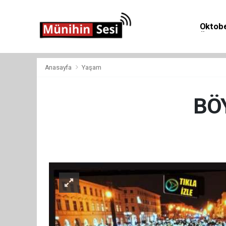
Oktobe
Önemli 
Anasayfa
Yaşam
BÖ
Yaş