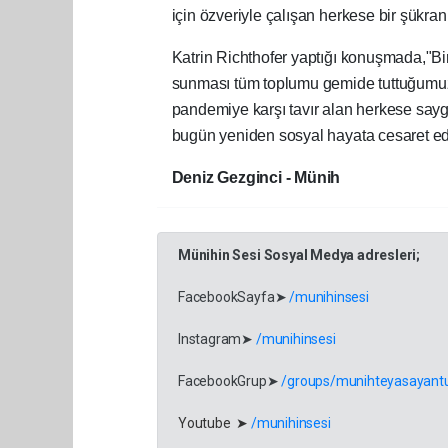
için özveriyle çalışan herkese bir şükran i
Katrin Richthofer yaptığı konuşmada,"Bi
sunması tüm toplumu gemide tuttuğumuzun 
pandemiye karşı tavır alan herkese saygı
bugün yeniden sosyal hayata cesaret ede
Deniz Gezginci - Münih
Münihin Sesi Sosyal Medya adresleri;
FacebookSayfa➤
/munihinsesi
Instagram➤
/munihinsesi
FacebookGrup➤
/groups/munihteyasayantu
Youtube ➤
/munihinsesi