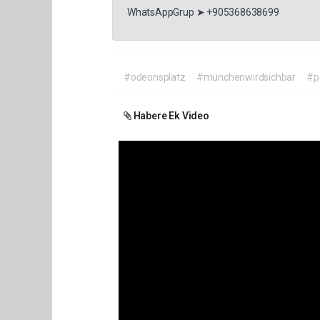
WhatsAppGrup ➤ +905368638699
#odeonsplatz
#münchenwirdsichbar
#p
Habere Ek Video