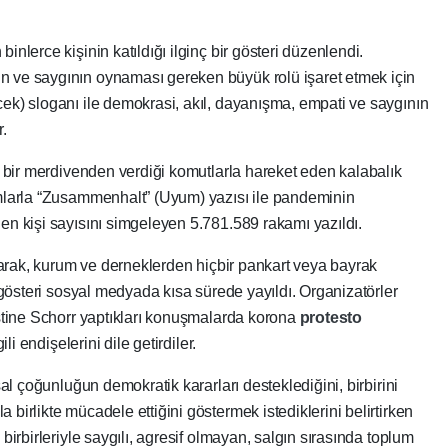
lerce kişinin katıldığı ilginç bir gösteri düzenlendi.
n ve saygının oynaması gereken büyük rolü işaret etmek için
k) sloganı ile demokrasi, akıl, dayanışma, empati ve saygının
r.
k bir merdivenden verdiği komutlarla hareket eden kalabalık
mlarla “Zusammenhalt” (Uyum) yazısı ile pandeminin
n kişi sayısını simgeleyen 5.781.589 rakamı yazıldı.
narak, kurum ve derneklerden hiçbir pankart veya bayrak
 gösteri sosyal medyada kısa sürede yayıldı. Organizatörler
stine Schorr yaptıkları konuşmalarda korona
protesto
li endişelerini dile getirdiler.
al çoğunluğun demokratik kararları desteklediğini, birbirini
irlikte mücadele ettiğini göstermek istediklerini belirtirken
irbirleriyle saygılı, agresif olmayan, salgın sırasında toplum