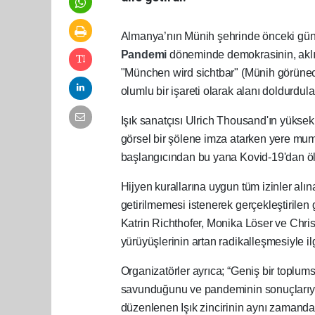
Almanya’nın Münih şehrinde önceki gün bin
Pandemi
döneminde demokrasinin, aklı
"München wird sichtbar" (Münih görünece
olumlu bir işareti olarak alanı doldurdula
Işık sanatçısı Ulrich Thousand'ın yükse
görsel bir şölene imza atarken yere mu
başlangıcından bu yana Kovid-19'dan öle
Hijyen kurallarına uygun tüm izinler alı
getirilmemesi istenerek gerçekleştirilen
Katrin Richthofer, Monika Löser ve Chri
yürüyüşlerinin artan radikalleşmesiyle ilgi
Organizatörler ayrıca; “Geniş bir toplums
savunduğunu ve pandeminin sonuçlarıyla b
düzenlenen Işık zincirinin aynı zamanda b