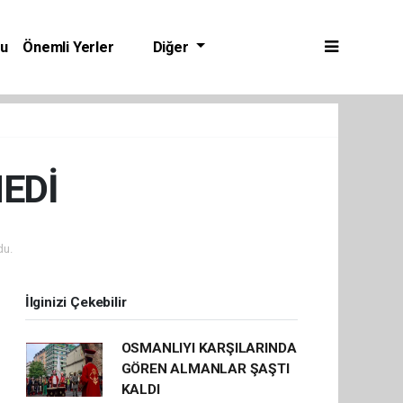
bu
Önemli Yerler
Diğer
EDİ
du.
İlginizi Çekebilir
OSMANLIYI KARŞILARINDA
GÖREN ALMANLAR ŞAŞTI
KALDI