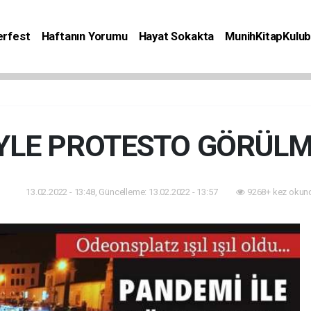
rfest
Haftanın Yorumu
Hayat Sokakta
MunihKitapKulu
Bilgiler
Etkinlik
Kitap
Yaşam
Seyahat
YLE PROTESTO GÖRÜLM
13.02.2022 - 13:48, Güncelleme: 13.02.2022 - 13:57
9268+ kez okun
am