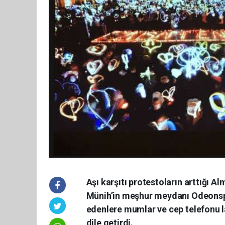
Aşı karşıtı protestoların arttığı A
Münih’in meşhur meydanı Odeonspla
edenlere mumlar ve cep telefonu lam
dile getirdi.