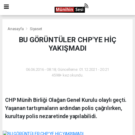
Anasayfa
Siyaset
BU GÖRÜNTÜLER CHP'YE HİÇ
YAKIŞMADI
SIYASET
06.06.2016 - 08:18, Güncelleme: 01.12.2021 - 20:21
4598+ kez okundu.
CHP Münih Birliği Olağan Genel Kurulu olaylı geçti.
Yaşanan tartışmaların ardından polis çağrılırken,
kurultay polis nezaretinde yapılabilidi.