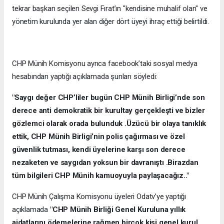
tekrar başkan seçilen Sevgi Fırat’ın "kendisine muhalif olan" ve
yönetim kurulunda yer alan diğer dört üyeyi ihraç ettiği belirtildi.
CHP Münih Komisyonu ayrıca facebook’taki sosyal medya
hesabından yaptığı açıklamada şunları söyledi:
"Saygı değer CHP’liler bugün CHP Münih Birligi’nde son
derece anti demokratik bir kurultay gerçekleşti ve bizler
gözlemci olarak orada bulunduk .Üzücü bir olaya tanıklık
ettik, CHP Münih Birligi’nin polis çağırması ve özel
güvenlik tutması, kendi üyelerine karşı son derece
nezaketen ve saygıdan yoksun bir davranıştı .Birazdan
tüm bilgileri CHP Münih kamuoyuyla paylaşacağız.."
CHP Münih Çalışma Komisyonu üyeleri Odatv’ye yaptığı
açıklamada
"CHP Münih Birliği Genel Kuruluna yıllık
aidatlarını ödemelerine rağmen birçok kişi genel kurul