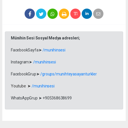
Münihin Sesi Sosyal Medya adresleri;
FacebookSayfa➤
/munihinsesi
Instagram➤
/munihinsesi
FacebookGrup➤
/groups/munihteyasayanturkler
Youtube ➤
/munihinsesi
WhatsAppGrup ➤ +905368638699