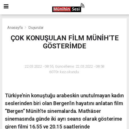
Anasayfa
Duyurular
ÇOK KONUŞULAN FİLM MÜNİH'TE
GÖSTERİMDE
DUYURULAR
22.03.2022 - 08:55, Güncelleme: 22.03.2022 - 08:58
6070+ kez okundu.
Türkiye’nin konuştuğu arabeskin unutulmayan kadın
seslerinden biri olan Bergen'in hayatını anlatan film
“Bergen” Münih’te sinemalarda. Mathäser
sinemasında günde iki ayrı seans olarak gösterime
giren filmi 16.55 ve 20.15 saatlerinde