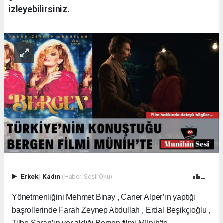
izleyebilirsiniz.
Erkek
|
Kadın
(Haberi Sesli Oku)
Yönetmenliğini Mehmet Binay , Caner Alper’ın yaptığı
başrollerinde Farah Zeynep Abdullah , Erdal Beşikçioğlu ,
Tilbe Saran’ın yer aldığı Bergen filmi Münih’te