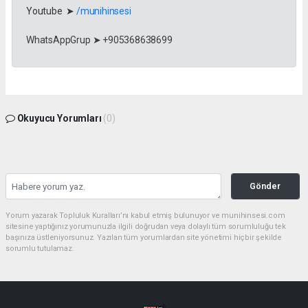
Youtube ➤
/munihinsesi
WhatsAppGrup ➤ +905368638699
Okuyucu Yorumları
(0)
Gönder
Yorum yazarak Topluluk Kuralları’nı kabul etmiş bulunuyor ve munihinsesi.com
sitesine yaptığınız yorumunuzla ilgili doğrudan veya dolaylı tüm sorumluluğu tek
başınıza üstleniyorsunuz. Yazılan tüm yorumlardan site yönetimi hiçbir şekilde
sorumlu tutulamaz.