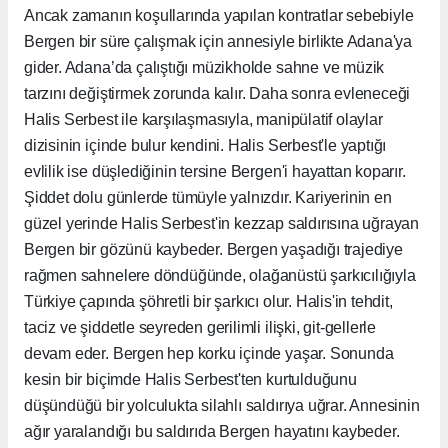
Ancak zamanın koşullarında yapılan kontratlar sebebiyle
Bergen bir süre çalışmak için annesiyle birlikte Adana'ya
gider. Adana’da çalıştığı müzikholde sahne ve müzik
tarzını değiştirmek zorunda kalır. Daha sonra evleneceği
Halis Serbest ile karşılaşmasıyla, manipülatif olaylar
dizisinin içinde bulur kendini. Halis Serbest'le yaptığı
evlilik ise düşlediğinin tersine Bergen'i hayattan koparır.
Şiddet dolu günlerde tümüyle yalnızdır. Kariyerinin en
güzel yerinde Halis Serbest'in kezzap saldırısına uğrayan
Bergen bir gözünü kaybeder. Bergen yaşadığı trajediye
rağmen sahnelere döndüğünde, olağanüstü şarkıcılığıyla
Türkiye çapında şöhretli bir şarkıcı olur. Halis'in tehdit,
taciz ve şiddetle seyreden gerilimli ilişki, git-gellerle
devam eder. Bergen hep korku içinde yaşar. Sonunda
kesin bir biçimde Halis Serbest'ten kurtulduğunu
düşündüğü bir yolculukta silahlı saldırıya uğrar. Annesinin
ağır yaralandığı bu saldırıda Bergen hayatını kaybeder.