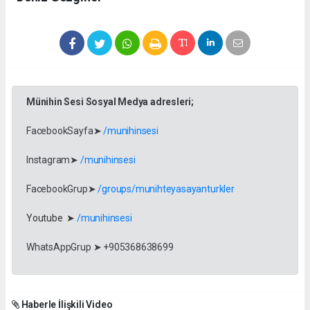
Münihin Sesi Sosyal Medya adresleri;
FacebookSayfa➤
/munihinsesi
Instagram➤
/munihinsesi
FacebookGrup➤
/groups/munihteyasayanturkler
Youtube ➤
/munihinsesi
WhatsAppGrup ➤ +905368638699
Haberle İlişkili Video