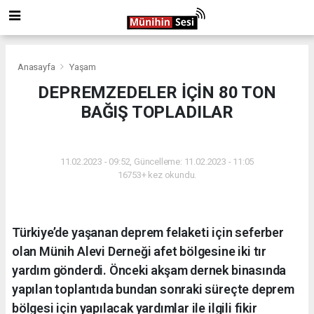
Anasayfa
Yaşam
DEPREMZEDELER İÇİN 80 TON
BAĞIŞ TOPLADILAR
YAŞAM
11.02.2023 - 09:52, Güncelleme: 11.02.2023 - 11:05
16753+ kez okundu.
Türkiye’de yaşanan deprem felaketi için seferber
olan Münih Alevi Derneği afet bölgesine iki tır
yardım gönderdi. Önceki akşam dernek binasında
yapılan toplantıda bundan sonraki süreçte deprem
bölgesi için yapılacak yardımlar ile ilgili fikir