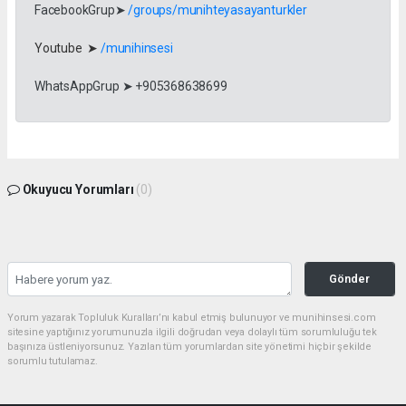
FacebookGrup➤
/groups/munihteyasayanturkler
Youtube ➤
/munihinsesi
WhatsAppGrup ➤ +905368638699
Okuyucu Yorumları
(0)
Gönder
Yorum yazarak Topluluk Kuralları’nı kabul etmiş bulunuyor ve munihinsesi.com
sitesine yaptığınız yorumunuzla ilgili doğrudan veya dolaylı tüm sorumluluğu tek
başınıza üstleniyorsunuz. Yazılan tüm yorumlardan site yönetimi hiçbir şekilde
sorumlu tutulamaz.