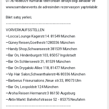
0178/4688009 numaralı telefondan detaylı bilgi alınabilir ve
www.samdanevents.de adresinden rezervasyon yaptırılabilir.
Bilet satış yerleri;
----------------------------------------------
VORVERKAUFSSTELLEN
••Locca Lounge Kagerstr.14. 81549 München
••Güney Reisen,Goethestr.1280336 München
••Handy Shop,Schwanseestr.381539 München
••Bar On, Hindenburgstr.103, 85057 Ingolstadt
••Bar On Schlierseestr.31, 81539 München
••Bar On Drygalski-Allee 118, 81477 München
••Vip Hair Salon,Schwanthalerstr46 80336 München
••Barberus Friseursalons ,Neue str.33, 89073 Ulm
••Bar On, Leopoldstr.124 München
••Aroha Reisen Hermanstr.3 86150 Augsburg
••Aktiv Markt: Bahnhofstrasse 52 - 85375 Neufahrn
----------------------------------------------