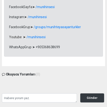
FacebookSayfa➤
/munihinsesi
Instagram➤
/munihinsesi
FacebookGrup➤
/groups/munihteyasayanturkler
Youtube ➤
/munihinsesi
WhatsAppGrup ➤ +905368638699
Okuyucu Yorumları
(0)
Gönder