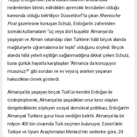
nedenlerden birinin, edindikleri ayrımcılık tecrübeleri olduğu
kanısında olduğu belirtiliyor. Düsseldorf’ta çıkan
Rhenische
Post
gazetesine konuşan Schulz, Erdoğan’ın zaferinden
sonraki kutlamaların “üç veya dört kuşaktır Almanya’da
yaşayan ve Alman vatandaşı olan Türklerin hâlâ birçok alanda
mağduriyete uğramalarına bir tepki” olduğunu söyledi. Birçok
alanda hâlâ yeterli eşitliğin sağlanmadığına dikkat çeken Schulz,
buna günlük hayatta karşılaşılan “Almanca da konuşuyor
musunuz?” gibi soruları ve ev veya iş ararken yaşanan
haksızlıkları örnek gösterdi.
Almanya’da yaşayan birçok Türk’ün kendini Erdoğan ile
özdeşleştirerek, Almanya’da yaşadıkları onur kırıcı olayları
dengelediklerini söyleyen sosyal demokrat politikacı, Erdoğan’ın
Almanyalı Türklere gurur hissi verdiğini belirtti. Almanya’da bir
milyon 400 bin civarında Türk seçmen bulunuyor. Essen’deki
Türkiye ve Uyum Araştırmaları Merkezi’nin verilerine göre, 24