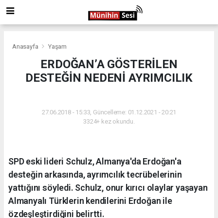
Anasayfa
Yaşam
ERDOĞAN’A GÖSTERİLEN
DESTEĞİN NEDENİ AYRIMCILIK
YAŞAM
27.06.2018 - 15:33, Güncelleme: 01.12.2021 - 20:21
3324+ kez okundu.
SPD eski lideri Schulz, Almanya'da Erdoğan'a
desteğin arkasında, ayrımcılık tecrübelerinin
yattığını söyledi. Schulz, onur kırıcı olaylar yaşayan
Almanyalı Türklerin kendilerini Erdoğan ile
özdeşleştirdiğini belirtti.