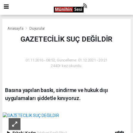
Anasayfa
Duyurular
GAZETECİLİK SUÇ DEĞİLDİR
DUYURULAR
01.11.2016 - 08:52, Güncelleme: 01.12.2021 - 20:21
2440+ kez okundu.
Basına yapılan baskı, sindirme ve hukuk dışı
uygulamaları şiddetle kınıyoruz.
Erkek
|
Kadın
(Haberi Sesli Oku)