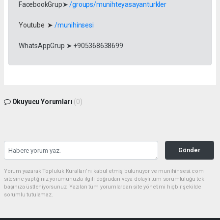
FacebookGrup➤
/groups/munihteyasayanturkler
Youtube ➤
/munihinsesi
WhatsAppGrup ➤ +905368638699
Okuyucu Yorumları
(0)
Gönder
Yorum yazarak Topluluk Kuralları’nı kabul etmiş bulunuyor ve munihinsesi.com
sitesine yaptığınız yorumunuzla ilgili doğrudan veya dolaylı tüm sorumluluğu tek
başınıza üstleniyorsunuz. Yazılan tüm yorumlardan site yönetimi hiçbir şekilde
sorumlu tutulamaz.