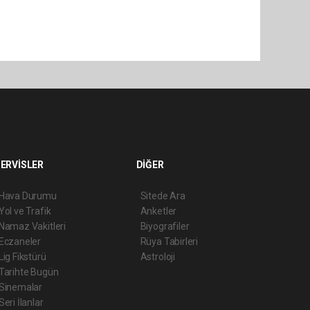
ERVİSLER
DİĞER
Hava Durumu
Sitede Ara
Yol ve Trafik
Anketler
Namaz Vakitleri
Biyografiler
Eczaneler
Rüya Tabirleri
Lig Fikstürü
Astroloji
Tarihte Bugün
Sinemalar
Seri İlanlar