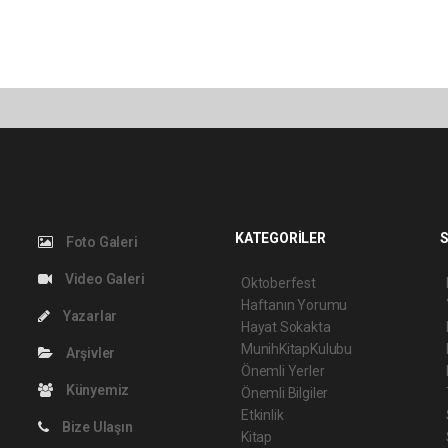
KATEGORİLER
S
Foto Galeri
Video Galeri
Oktoberfest
Haftanın Yorumu
Yazarlar
Hayat Sokakta
MunihKitapKulubu
Arşivler
Önemli Yerler
Künyemiz
Önemli Bilgiler
Etkinlik
Bize Ulaşın
Kitap