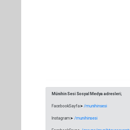
Münihin Sesi Sosyal Medya adresleri;
FacebookSayfa➤
/munihinsesi
Instagram➤
/munihinsesi