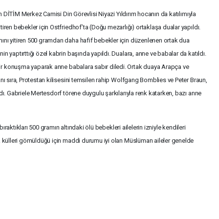
nih DİTİM Merkez Camisi Din Görevlisi Niyazi Yıldırım hocanın da katılımıyla
iren bebekler için Ostfriedhof’ta (Doğu mezarlığı) ortaklaşa dualar yapıldı.
ını yitiren 500 gramdan daha hafif bebekler için düzenlenen ortak dua
n yaptırttığı özel kabrin başında yapıldı. Dualara, anne ve babalar da katıldı.
ir konuşma yaparak anne babalara sabır diledi. Ortak duaya Arapça ve
nı sıra, Protestan kilisesini temsilen rahip Wolfgang Bomblies ve Peter Braun,
ldı. Gabriele Mertesdorf törene duygulu şarkılarıyla renk katarken, bazı anne
 bıraktıkları 500 gramın altındaki ölü bebekleri ailelerin izniyle kendileri
ak külleri gömüldüğü için maddi durumu iyi olan Müslüman aileler genelde