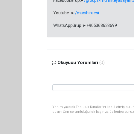
FacebookGrup➤
/groups/munihteyasayantu
Youtube ➤
/munihinsesi
WhatsAppGrup ➤ +905368638699
Okuyucu Yorumları
(0)
Yorum yazarak Topluluk Kuralları’nı kabul etmiş bulu
dolaylı tüm sorumluluğu tek başınıza üstleniyorsunuz