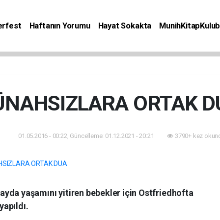
rfest
Haftanın Yorumu
Hayat Sokakta
MunihKitapKulu
Bilgiler
Etkinlik
Kitap
Yaşam
Seyahat
ÜNAHSIZLARA ORTAK D
01.05.2016 - 00:22, Güncelleme: 01.12.2021 - 20:21
3790+ kez okun
am
ayda yaşamını yitiren bebekler için Ostfriedhofta
yapıldı.