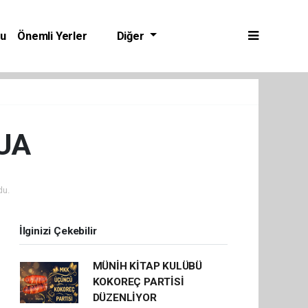
bu
Önemli Yerler
Diğer
UA
du.
İlginizi Çekebilir
MÜNİH KİTAP KULÜBÜ
KOKOREÇ PARTİSİ
DÜZENLİYOR