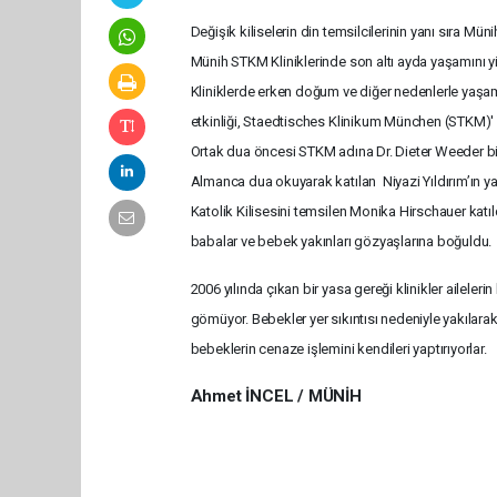
Değişik kiliselerin din temsilcilerinin yanı sıra Mü
Münih STKM Kliniklerinde son altı ayda yaşamını yit
Kliniklerde erken doğum ve diğer nedenlerle yaşam
etkinliği, Staedtisches Klinikum München (STKM)' ni
Ortak dua öncesi STKM adına Dr. Dieter Weeder b
Almanca dua okuyarak katılan Niyazi Yıldırım’ın ya
Katolik Kilisesini temsilen Monika Hirschauer katı
babalar ve bebek yakınları gözyaşlarına boğuldu.
2006 yılında çıkan bir yasa gereği klinikler ailelerin
gömüyor. Bebekler yer sıkıntısı nedeniyle yakılar
bebeklerin cenaze işlemini kendileri yaptırıyorlar.
Ahmet İNCEL / MÜNİH