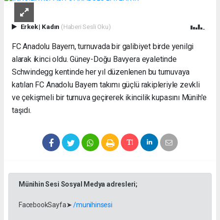
Erkek
|
Kadın
(Haberi Sesli Oku)
FC Anadolu Bayern, turnuvada bir galibiyet birde yenilgi
alarak ikinci oldu. Güney-Doğu Bavyera eyaletinde
Schwindegg kentinde her yıl düzenlenen bu turnuvaya
katılan FC Anadolu Bayern takımı güçlü rakipleriyle zevkli
ve çekişmeli bir turnuva geçirerek ikincilik kupasını Münih'e
taşıdı.
Münihin Sesi Sosyal Medya adresleri;
FacebookSayfa➤
/munihinsesi