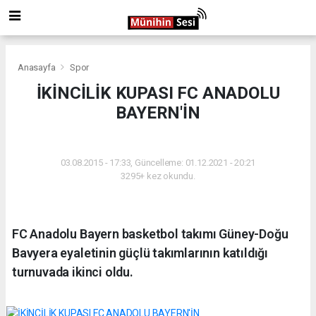
Anasayfa
Spor
İKİNCİLİK KUPASI FC ANADOLU
BAYERN'İN
SPOR
03.08.2015 - 17:33, Güncelleme: 01.12.2021 - 20:21
3295+ kez okundu.
FC Anadolu Bayern basketbol takımı Güney-Doğu
Bavyera eyaletinin güçlü takımlarının katıldığı
turnuvada ikinci oldu.