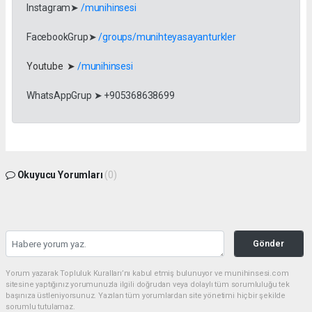
Instagram➤
/munihinsesi
FacebookGrup➤
/groups/munihteyasayanturkler
Youtube ➤
/munihinsesi
WhatsAppGrup ➤ +905368638699
Okuyucu Yorumları
(0)
Gönder
Yorum yazarak Topluluk Kuralları’nı kabul etmiş bulunuyor ve munihinsesi.com
sitesine yaptığınız yorumunuzla ilgili doğrudan veya dolaylı tüm sorumluluğu tek
başınıza üstleniyorsunuz. Yazılan tüm yorumlardan site yönetimi hiçbir şekilde
sorumlu tutulamaz.