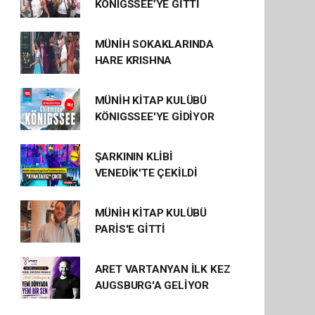
KÖNIGSSEE’YE GİTTİ
MÜNİH SOKAKLARINDA
HARE KRISHNA
MÜNİH KİTAP KULÜBÜ
KÖNIGSSEE'YE GİDİYOR
ŞARKININ KLİBİ
VENEDİK'TE ÇEKİLDİ
MÜNİH KİTAP KULÜBÜ
PARİS'E GİTTİ
ARET VARTANYAN İLK KEZ
AUGSBURG'A GELİYOR