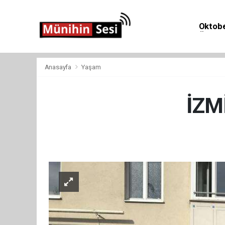
Oktobe
Önemli 
Anasayfa
Yaşam
İZM
Yaş