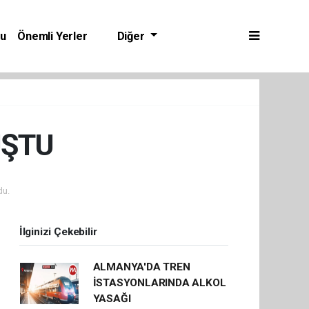
bu
Önemli Yerler
Diğer
UŞTU
du.
İlginizi Çekebilir
ALMANYA'DA TREN
İSTASYONLARINDA ALKOL
YASAĞI