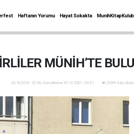
rfest
Haftanın Yorumu
Hayat Sokakta
MunihKitapKulu
Bilgiler
Etkinlik
Kitap
Yaşam
Seyahat
İRLİLER MÜNİH’TE BUL
20.10.2019 - 22:56, Güncelleme: 01.12.2021 - 20:21
2339+ kez okun
am