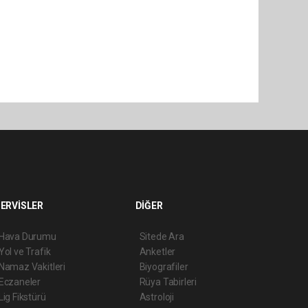
ERVİSLER
DİĞER
Hava Durumu
Sitede Ara
Yol ve Trafik
Anketler
Namaz Vakitleri
Biyografiler
Eczaneler
Rüya Tabirleri
Lig Fikstürü
Astroloji