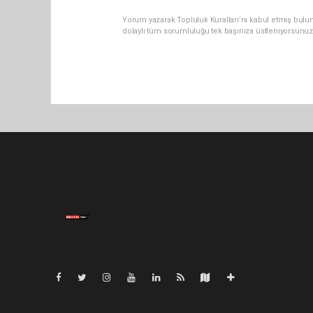
Yorum yazarak Topluluk Kuralları’nı kabul etmiş bulu
dolaylı tüm sorumluluğu tek başınıza üstleniyorsunuz
Lite-0.056