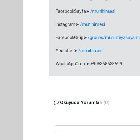
FacebookSayfa➤
/munihinsesi
Instagram➤
/munihinsesi
FacebookGrup➤
/groups/munihteyasayantu
Youtube ➤
/munihinsesi
WhatsAppGrup ➤ +905368638699
Okuyucu Yorumları
(0)