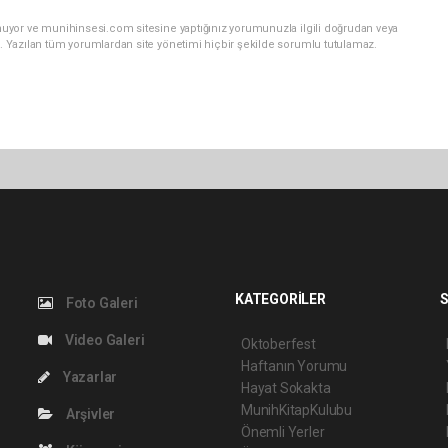
nuyor ve munihinsesi.com sitesine yaptığınız yorumunuzla ilgili doğrudan veya
. Yazılan tüm yorumlardan site yönetimi hiçbir şekilde sorumlu tutulamaz.
KATEGORİLER
S
Foto Galeri
Video Galeri
Oktoberfest
Haftanın Yorumu
Yazarlar
Hayat Sokakta
MunihKitapKulubu
Arşivler
Önemli Yerler