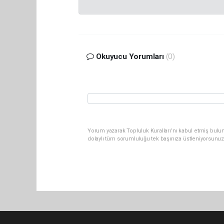
Okuyucu Yorumları
(0)
Yorum yazarak Topluluk Kuralları’nı kabul etmiş bulu
dolaylı tüm sorumluluğu tek başınıza üstleniyorsunuz