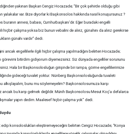
mediğinden yakınan Başkan Cengiz Hocazade; “Bir çok şehirde olduğu gibi
an yalakalar var. Bize diyorlar ki Başkonsolos hakkında nasıl konuşursunuz ?
 buranın annesi, babası, Cumhurbaşkanı’dır. Eğer buradaki engelli
i hiçbir çalışma yoksa biz bunun vebalini de alırız, günahını da alırız gerekirse
ukların günahı vardır” dedi.
 ancak engellilerle ilgili hiçbir çalışma yapılmadığını belirten Hocazade;
 ben görevimi bitirdim gidiyorum diyemezsiniz. Siz dünyada engelliler sorununu
iniz. Hala bir Başkonsolosluğun girişinde bir rampa, görme engellilerimize
eldiğinde gideceği tuvalet yoktur. Nünberg Başkonsolosluğunda tuvaleti
 mu alkışlayalım, bunu mu söylemeyelim? Başkonsolosumuza karşı
iz ancak bu karşı gelmek değildir. Münih Başkonsolosu Mesut Koç’a defalarca
çalışmalar yapın dedim. Maalesef hiçbir çalışma yok” dedi.
 duydu
ret edip konsoloslukları eleştiremeyeceğini belirten Cengiz Hocazade; “Konya
pozyumda konsolosluklarda engellilere yönelik çalışmalar olmadığını