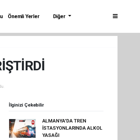
bu
Önemli Yerler
Diğer
İŞTİRDİ
du.
İlginizi Çekebilir
ALMANYA'DA TREN
İSTASYONLARINDA ALKOL
YASAĞI