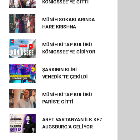
KÖNIGSSEE’YE GİTTİ
MÜNİH SOKAKLARINDA
HARE KRISHNA
MÜNİH KİTAP KULÜBÜ
KÖNIGSSEE'YE GİDİYOR
ŞARKININ KLİBİ
VENEDİK'TE ÇEKİLDİ
MÜNİH KİTAP KULÜBÜ
PARİS'E GİTTİ
ARET VARTANYAN İLK KEZ
AUGSBURG'A GELİYOR