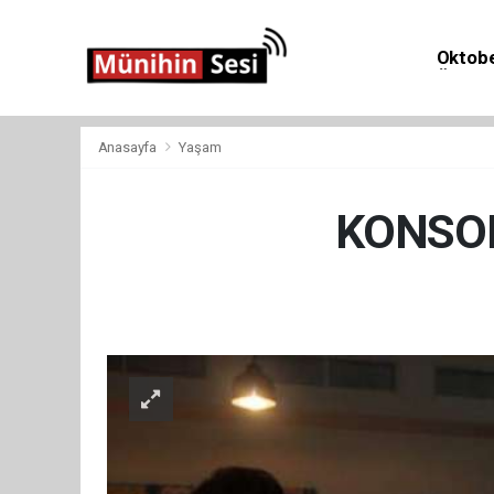
Oktobe
Önemli 
Anasayfa
Yaşam
KONSOL
Yaş