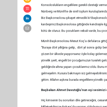
Konsoloslukların engellilere gerekli desteği ver
Nünberg ve Münih’te de sivil toplum kuruluşlarınd
Biz Başkonsolosu şikayet etmedik ki! Başkonsolos
kardeşimiz Başkonsolosa gittiğinde kendisiyle ilgil
kötü de oluruz. Bu çocukların vebali vardır, bu çoc
Münih Başkonsolosu Mesut Koç’a defalarca gittiğini
“Buraya dört yıllığına gelip, dört yıl sonra gidip
çözen bir ülkede yaşıyorsanız öyle kolay gidemezs
yönelik şerit, engelli bir çocuğumuzun tuvaleti g
geldiğinde altına yapan çocuklarımız oldu. Bunu
gelmeyelim. Kusura bakmayın siz gelmeyebilirsin
gittim. Allahın aşkına burada engellilere yönelik 
Başbakan Ahmet Davutoğlu’nun eşi sesimizi
Hiç kimsenin bu sorunları dile getireceğini, cesa
Milletvekilimize Ankara’da yapmış olduğumuz sem