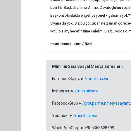
belirttik. Başbakanımız Ahmet Davutoğlu’nun eşi n
Başkonsoloslukta engelliye yönelik çalışma yok?”
Viyana’da yok. Siz bu çocukları ne zaman göreceks
kötü olalım, hedef haline gelelim. Biz bu yolda öl
munihinsesi.com / özel
Münihin Sesi Sosyal Medya adresleri;
FacebookSayfa➤
/munihinsesi
Instagram➤
/munihinsesi
FacebookGrup➤
/groups/munihteyasayantu
Youtube ➤
/munihinsesi
WhatsAppGrup ➤ +905368638699