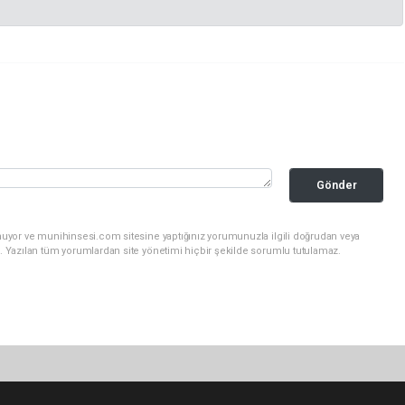
Gönder
nuyor ve munihinsesi.com sitesine yaptığınız yorumunuzla ilgili doğrudan veya
. Yazılan tüm yorumlardan site yönetimi hiçbir şekilde sorumlu tutulamaz.