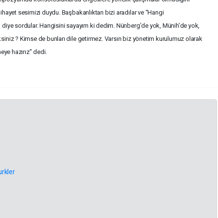
ihayet sesimizi duydu. Başbakanlıktan bizi aradılar ve “Hangi
 diye sordular. Hangisini sayayım ki dedim. Nünberg’de yok, Münih’de yok,
iniz ? Kimse de bunları dile getirmez. Varsın biz yönetim kurulumuz olarak
meye hazırız” dedi.
rkler