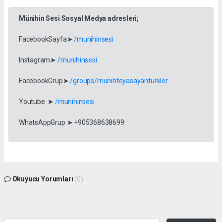
Münihin Sesi Sosyal Medya adresleri;
FacebookSayfa➤
/munihinsesi
Instagram➤
/munihinsesi
FacebookGrup➤
/groups/munihteyasayanturkler
Youtube ➤
/munihinsesi
WhatsAppGrup ➤ +905368638699
Okuyucu Yorumları
(0)