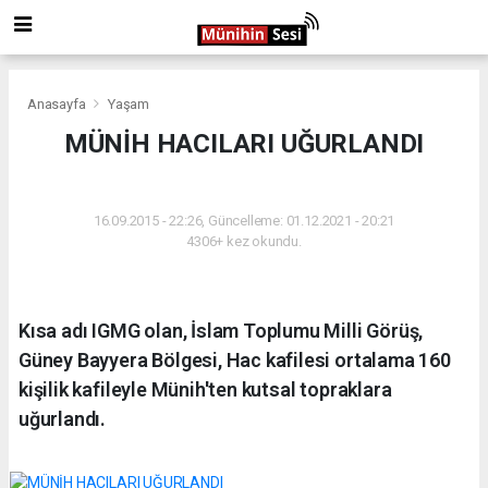
Anasayfa
Yaşam
MÜNİH HACILARI UĞURLANDI
YAŞAM
16.09.2015 - 22:26, Güncelleme: 01.12.2021 - 20:21
4306+ kez okundu.
Kısa adı IGMG olan, İslam Toplumu Milli Görüş,
Güney Bayyera Bölgesi, Hac kafilesi ortalama 160
kişilik kafileyle Münih'ten kutsal topraklara
uğurlandı.