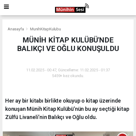
Anasayfa
MunihKitapKulubu
MÜNİH KİTAP KULÜBÜ'NDE
BALIKÇI VE OĞLU KONUŞULDU
MUNIHKITAPKULUBU
11.02.2025 - 00:47, Güncelleme: 11.02.2025 - 01:37
5459+ kez okundu.
Her ay bir kitabı birlikte okuyup o kitap üzerinde
konuşan Münih Kitap Kulübü’nün bu ay seçtiği kitap
Zülfü Livaneli’nin Balıkçı ve Oğlu oldu.