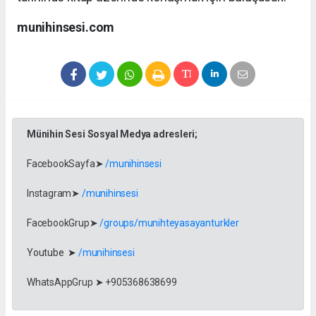
munihinsesi.com
Münihin Sesi Sosyal Medya adresleri;
FacebookSayfa➤
/munihinsesi
Instagram➤
/munihinsesi
FacebookGrup➤
/groups/munihteyasayanturkler
Youtube ➤
/munihinsesi
WhatsAppGrup ➤ +905368638699