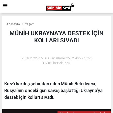
Anasayfa
Yaşam
MÜNİH UKRAYNA'YA DESTEK İÇİN
KOLLARI SIVADI
YAŞAM
25.02.2022 - 16:56, Güncelleme: 25.02.2022 - 16:56
11718+ kez okundu.
Kiev’i kardeş şehir ilan eden Münih Belediyesi,
Rusya’nın önceki gün savaş başlattığı Ukrayna’ya
destek için kolları sıvadı.