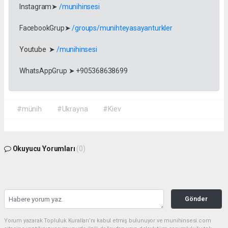
Instagram➤
/munihinsesi
FacebookGrup➤
/groups/munihteyasayanturkler
Youtube ➤
/munihinsesi
WhatsAppGrup ➤ +905368638699
#münih
#Ukrayna
#Kiev
Okuyucu Yorumları
(0)
Gönder
Yorum yazarak Topluluk Kuralları’nı kabul etmiş bulunuyor ve munihinsesi.com