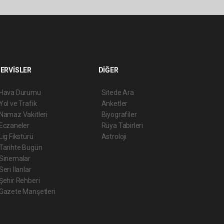
ERVİSLER
DİĞER
Hava Durumu
Sitede Ara
Yol ve Trafik
Anketler
Namaz Vakitleri
Biyografiler
Eczaneler
Rüya Tabirleri
Lig Fikstürü
Astroloji
Tarihte Bugün
Sinemalar
Seri İlanlar
Şehir Rehberi
Gazete Manşetleri