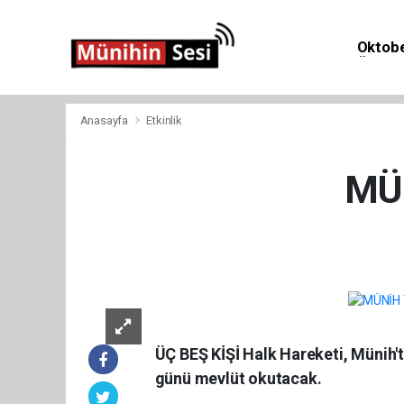
Oktobe
Önemli 
Anasayfa
Etkinlik
MÜ
Etki
ÜÇ BEŞ KİŞİ Halk Hareketi, Münih't
günü mevlüt okutacak.