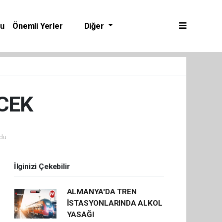
bu
Önemli Yerler
Diğer
CEK
du.
İlginizi Çekebilir
ALMANYA'DA TREN
İSTASYONLARINDA ALKOL
YASAĞI