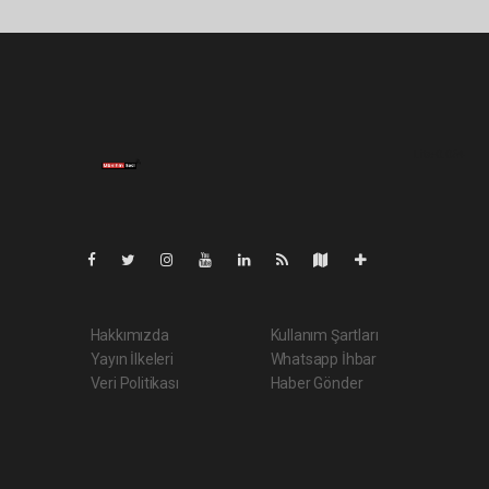
Lite-0.054
Hakkımızda
Kullanım Şartları
Yayın İlkeleri
Whatsapp İhbar
Veri Politikası
Haber Gönder