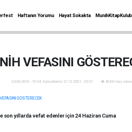
rfest
Haftanın Yorumu
Hayat Sokakta
MunihKitapKulu
Bilgiler
Etkinlik
Kitap
Yaşam
Seyahat
NİH VEFASINI GÖSTERE
24.06.2016 - 10:54, Güncelleme: 01.12.2021 - 20:21
4345+ kez okun
nlik
e son yıllarda vefat edenler için 24 Haziran Cuma