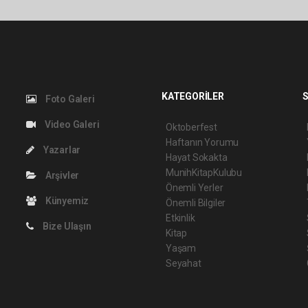
KATEGORİLER
S
Foto Galeri
Video Galeri
Oktoberfest
Haftanın Yorumu
Yazarlar
Hayat Sokakta
MunihKitapKulubu
Arşivler
Önemli Yerler
Künyemiz
Önemli Bilgiler
Etkinlik
Bize Ulaşın
Kitap
Yaşam
Seyahat