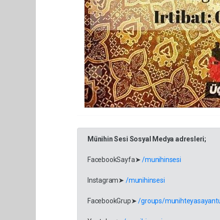
Münihin Sesi Sosyal Medya adresleri;
FacebookSayfa➤
/munihinsesi
Instagram➤
/munihinsesi
FacebookGrup➤
/groups/munihteyasayantu