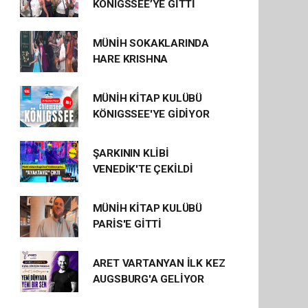
KÖNIGSSEE’YE GİTTİ
MÜNİH SOKAKLARINDA
HARE KRISHNA
MÜNİH KİTAP KULÜBÜ
KÖNIGSSEE'YE GİDİYOR
ŞARKININ KLİBİ
VENEDİK'TE ÇEKİLDİ
MÜNİH KİTAP KULÜBÜ
PARİS'E GİTTİ
ARET VARTANYAN İLK KEZ
AUGSBURG'A GELİYOR