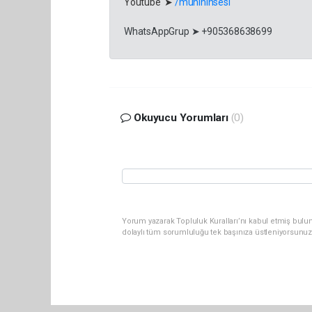
Youtube ➤
/munihinsesi
WhatsAppGrup ➤ +905368638699
Okuyucu Yorumları
(0)
Yorum yazarak Topluluk Kuralları’nı kabul etmiş bulu
dolaylı tüm sorumluluğu tek başınıza üstleniyorsunuz