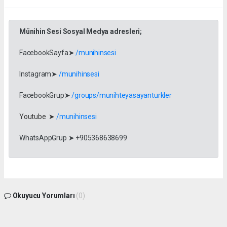
Münihin Sesi Sosyal Medya adresleri;
FacebookSayfa➤
/munihinsesi
Instagram➤
/munihinsesi
FacebookGrup➤
/groups/munihteyasayanturkler
Youtube ➤
/munihinsesi
WhatsAppGrup ➤ +905368638699
Okuyucu Yorumları
(0)