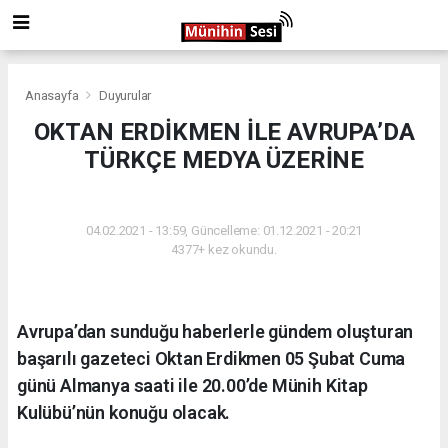
Anasayfa
Duyurular
OKTAN ERDİKMEN İLE AVRUPA’DA
TÜRKÇE MEDYA ÜZERİNE
DUYURULAR
04.02.2021 - 13:59, Güncelleme: 01.12.2021 - 20:21
4377+ kez okundu.
Avrupa’dan sunduğu haberlerle gündem oluşturan
başarılı gazeteci Oktan Erdikmen 05 Şubat Cuma
günü Almanya saati ile 20.00’de Münih Kitap
Kulübü’nün konuğu olacak.