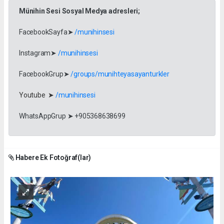
Münihin Sesi Sosyal Medya adresleri;
FacebookSayfa➤
/munihinsesi
Instagram➤
/munihinsesi
FacebookGrup➤
/groups/munihteyasayanturkler
Youtube ➤
/munihinsesi
WhatsAppGrup ➤ +905368638699
Habere Ek Fotoğraf(lar)