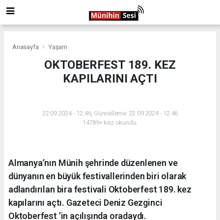
Anasayfa
Yaşam
OKTOBERFEST 189. KEZ
KAPILARINI AÇTI
YAŞAM
22.09.2024 - 12:46, Güncelleme: 22.09.2024 - 12:46
14789+ kez okundu.
Almanya’nın Münih şehrinde düzenlenen ve
dünyanın en büyük festivallerinden biri olarak
adlandırılan bira festivali Oktoberfest 189. kez
kapılarını açtı. Gazeteci Deniz Gezginci
Oktoberfest ’in açılışında oradaydı.