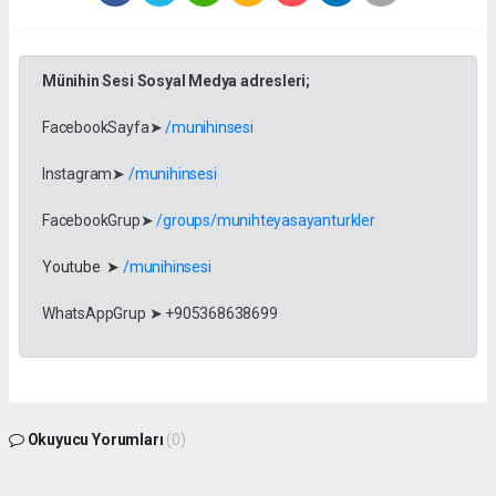
Münihin Sesi Sosyal Medya adresleri;
FacebookSayfa➤
/munihinsesi
Instagram➤
/munihinsesi
FacebookGrup➤
/groups/munihteyasayanturkler
Youtube ➤
/munihinsesi
WhatsAppGrup ➤ +905368638699
Okuyucu Yorumları
(0)