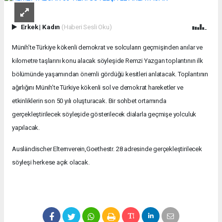
Erkek
|
Kadın
(Haberi Sesli Oku)
Münih’te Türkiye kökenli demokrat ve
solcuların geçmişinden anılar ve
kilometre taşlarını konu alacak söyleşide Remzi Yazgan toplantının ilk
bölümünde yaşamından önemli gördüğü kesitleri anlatacak. Toplantının
ağırlığını Münih’te Türkiye kökenli sol ve demokrat hareketler ve
etkinliklerin son 50 yılı oluşturacak. Bir sohbet ortamında
gerçekleştirilecek söyleşide gösterilecek dialarla geçmişe yolculuk
yapılacak.
Ausländischer Elternverein,Goethestr. 28 adresinde gerçekleştirilecek
söyleşi herkese açık olacak.