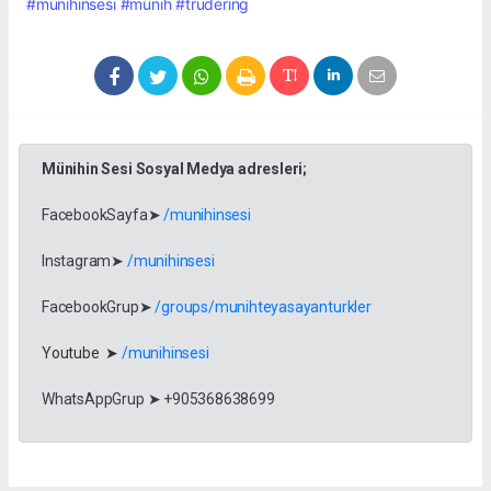
#münihinsesi
#munih
#trudering
Münihin Sesi Sosyal Medya adresleri;
FacebookSayfa➤
/munihinsesi
Instagram➤
/munihinsesi
FacebookGrup➤
/groups/munihteyasayanturkler
Youtube ➤
/munihinsesi
WhatsAppGrup ➤ +905368638699