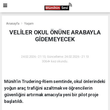
Anasayfa
Yaşam
VELİLER OKUL ÖNÜNE ARABAYLA
GİDEMEYECEK
YAŞAM
24.02.2026 - 21:13, Güncelleme: 24.02.2026 - 21:13
3064+ kez okundu.
Münih’in Trudering-Riem semtinde, okul önlerindeki
yoğun araç trafiğini azaltmak ve öğrencilerin
güvenliğini artırmak amacıyla yeni bir pilot proje
başlatıldı.