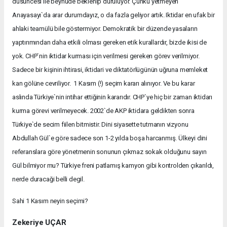
düsüncesi ile beyhude beklenip duruluyor. Çünkü yetmeyen
Anayasayı`da arar durumdayız, o da fazla geliyor artık. Iktidar en ufak bir
ahlaki teamülü bile göstermiyor. Demokratik bir düzende yasaların
yaptırımından daha etkili olması gereken etik kurallardır, bizde ikisi de
yok. CHP`nin iktidar kurması için verilmesi gereken görev verilmiyor.
Sadece bir kişinin ihtirasi, iktidari ve diktatörlügünün uğruna memleket
kan gölüne cevriliyor. 1 Kasım (!) seçim kararı alınıyor. Ve bu karar
aslında Türkiye`nin intihar ettiğinin kararıdır. CHP`ye hiç bir zaman iktidarı
kurma görevi verilmeyecek. 2002`de AKP iktidara geldikten sonra
Türkiye`de secim fiilen bitmistir. Dini siyasette tutmanın vizyonu
Abdullah Gül`e göre sadece son 1-2 yılda boşa harcanmış. Ülkeyi dini
referanslara göre yönetmenin sonunun çıkmaz sokak olduğunu sayın
Gül bilmiyor mu? Türkiye freni patlamış kamyon gibi kontrolden çıkarıldı,
nerde duracaği belli degil.
Sahi 1 Kasım neyin seçimi?
Zekeriye UÇAR