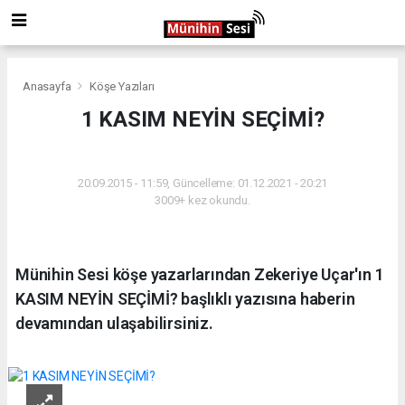
Anasayfa
Köşe Yazıları
1 KASIM NEYİN SEÇİMİ?
KÖŞE YAZILARI
20.09.2015 - 11:59, Güncelleme: 01.12.2021 - 20:21
3009+ kez okundu.
Münihin Sesi köşe yazarlarından Zekeriye Uçar'ın 1
KASIM NEYİN SEÇİMİ? başlıklı yazısına haberin
devamından ulaşabilirsiniz.