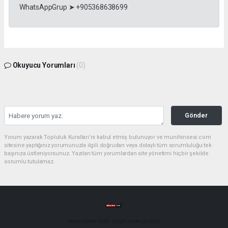
WhatsAppGrup ➤ +905368638699
Okuyucu Yorumları
(0)
Gönder
Yorum yazarak Topluluk Kuralları’nı kabul etmiş bulunuyor ve munihinsesi.com
sitesine yaptığınız yorumunuzla ilgili doğrudan veya dolaylı tüm sorumluluğu tek
başınıza üstleniyorsunuz. Yazılan tüm yorumlardan site yönetimi hiçbir şekilde
sorumlu tutulamaz.
haber paketi
haber scripti
haber yazılımı