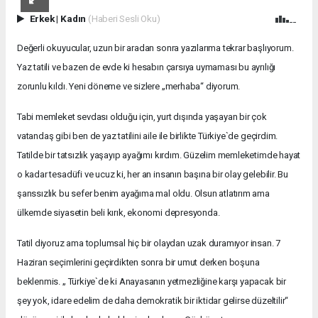
Erkek
|
Kadın
(Haberi Sesli Oku)
Değerli okuyucular, uzun bir aradan sonra yazılarıma tekrar başlıyorum.
Yaz tatili ve bazen de evde ki hesabın çarsıya uymaması bu ayrılığı
zorunlu kıldı. Yeni döneme ve sizlere „merhaba“ diyorum.
Tabi memleket sevdası olduğu için, yurt dışında yaşayan bir çok
vatandaş gibi ben de yaz tatilini aile ile birlikte Türkiye`de geçirdim.
Tatilde bir tatsızlık yaşayıp ayağımı kırdım. Güzelim memleketimde hayat
o kadar tesadüfi ve ucuz ki, her an insanın başına bir olay gelebilir. Bu
şanssızlık bu sefer benim ayağıma mal oldu. Olsun atlatırım ama
ülkemde siyasetin beli kırık, ekonomi depresyonda.
Tatil diyoruz ama toplumsal hiç bir olaydan uzak duramıyor insan. 7
Haziran seçimlerini geçirdikten sonra bir umut derken boşuna
beklenmis. „ Türkiye`de ki Anayasanın yetmezliğine karşı yapacak bir
şey yok, idare edelim de daha demokratik bir iktidar gelirse düzeltilir“