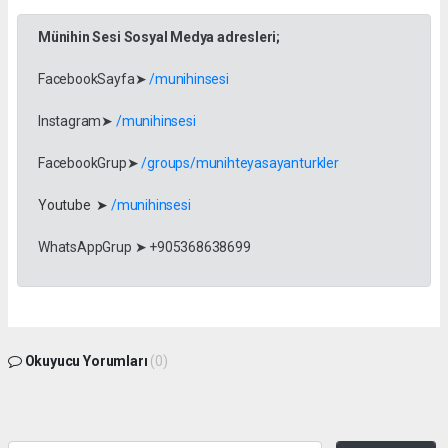
Münihin Sesi Sosyal Medya adresleri;
FacebookSayfa➤
/munihinsesi
Instagram➤
/munihinsesi
FacebookGrup➤
/groups/munihteyasayanturkler
Youtube ➤
/munihinsesi
WhatsAppGrup ➤ +905368638699
Okuyucu Yorumları
(0)