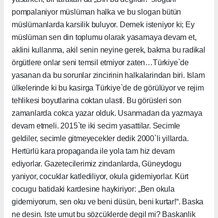
pompalaniyor müslüman halka ve bu slogan bütün
müslümanlarda karsilik buluyor. Demek isteniyor ki; Ey
müslüman sen din toplumu olarak yasamaya devam et,
aklini kullanma, akil senin neyine gerek, bakma bu radikal
örgütlere onlar seni temsil etmiyor zaten…Türkiye`de
yasanan da bu sorunlar zincirinin halkalarindan biri. Islam
ülkelerinde ki bu kasirga Türkiye`de de görülüyor ve rejim
tehlikesi boyutlarina coktan ulasti. Bu görüsleri son
zamanlarda cokca yazar olduk. Usanmadan da yazmaya
devam etmeli. 2015`te iki secim yasattilar. Secimle
geldiler, secimle gitmeyecekler dedik 2000`li yillarda.
Hertürlü kara propaganda ile yola tam hiz devam
ediyorlar. Gazetecilerimiz zindanlarda, Güneydogu
yaniyor, cocuklar katlediliyor, okula gidemiyorlar. Kürt
cocugu batidaki kardesine haykiriyor: „Ben okula
gidemiyorum, sen oku ve beni düsün, beni kurtar!“. Baska
ne desin. Iste umut bu sözcüklerde degil mi? Baskanlik