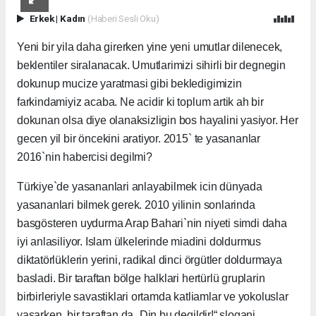
Erkek
|
Kadın
(Haberi Sesli Oku)
Yeni bir yila daha girerken yine yeni umutlar dilenecek,
beklentiler siralanacak. Umutlarimizi sihirli bir degnegin
dokunup mucize yaratmasi gibi bekledigimizin
farkindamiyiz acaba. Ne acidir ki toplum artik ah bir
dokunan olsa diye olanaksizligin bos hayalini yasiyor. Her
gecen yil bir öncekini aratiyor. 2015` te yasananlar
2016`nin habercisi degilmi?
Türkiye`de yasananlari anlayabilmek icin dünyada
yasananlari bilmek gerek. 2010 yilinin sonlarinda
basgösteren uydurma Arap Bahari`nin niyeti simdi daha
iyi anlasiliyor. Islam ülkelerinde miadini doldurmus
diktatörlüklerin yerini, radikal dinci örgütler doldurmaya
basladi. Bir taraftan bölge halklari hertürlü gruplarin
birbirleriyle savastiklari ortamda katliamlar ve yokoluslar
yasarken, bir taraftan da „Din bu degildir!“ slogani