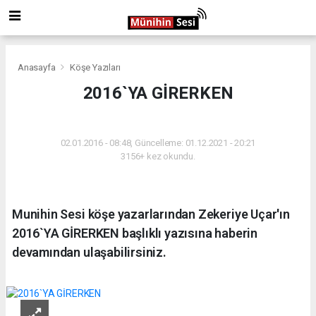
Anasayfa
Köşe Yazıları
2016`YA GİRERKEN
KÖŞE YAZILARI
02.01.2016 - 08:48, Güncelleme: 01.12.2021 - 20:21
3156+ kez okundu.
Munihin Sesi köşe yazarlarından Zekeriye Uçar'ın
2016`YA GİRERKEN başlıklı yazısına haberin
devamından ulaşabilirsiniz.