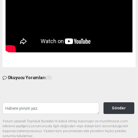
Okuyucu Yorumları
(0)
Gönder
Yorum yazarak Topluluk Kuralları’nı kabul etmiş bulunuyor ve munihinsesi.com
sitesine yaptığınız yorumunuzla ilgili doğrudan veya dolaylı tüm sorumluluğu tek
başınıza üstleniyorsunuz. Yazılan tüm yorumlardan site yönetimi hiçbir şekilde
sorumlu tutulamaz.