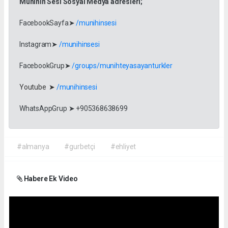
Münihin Sesi Sosyal Medya adresleri;
FacebookSayfa➤
/munihinsesi
Instagram➤
/munihinsesi
FacebookGrup➤
/groups/munihteyasayanturkler
Youtube ➤
/munihinsesi
WhatsAppGrup ➤ +905368638699
#almanya
#gurbetçi
#ehliyet
Habere Ek Video