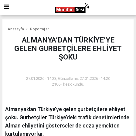
Anasayfa
Röportajlar
ALMANYA’DAN TÜRKİYE’YE
GELEN GURBETÇİLERE EHLİYET
ŞOKU
RÖPORTAJLAR
27.01.2026 - 14:23, Güncelleme: 27.01.2026 - 14:23
2106+ kez okundu.
Almanya’dan Türkiye’ye gelen gurbetçilere ehliyet
şoku. Gurbetçiler Türkiye’deki trafik denetimlerinde
Alman ehliyetini gösterseler de ceza yemekten
kurtulamıyorlar.