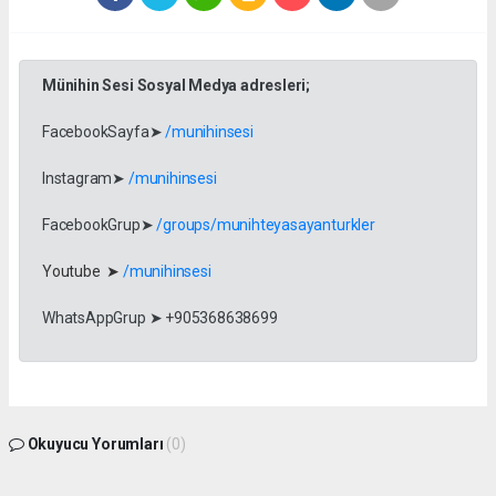
Münihin Sesi Sosyal Medya adresleri;
FacebookSayfa➤
/munihinsesi
Instagram➤
/munihinsesi
FacebookGrup➤
/groups/munihteyasayanturkler
Youtube ➤
/munihinsesi
WhatsAppGrup ➤ +905368638699
Okuyucu Yorumları
(0)