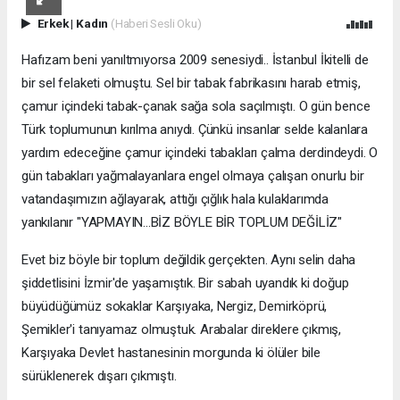
Erkek
|
Kadın
(Haberi Sesli Oku)
Hafızam beni yanıltmıyorsa 2009 senesiydi.. İstanbul İkitelli de
bir sel felaketi olmuştu. Sel bir tabak fabrikasını harab etmiş,
çamur içindeki tabak-çanak sağa sola saçılmıştı. O gün bence
Türk toplumunun kırılma anıydı. Çünkü insanlar selde kalanlara
yardım edeceğine çamur içindeki tabakları çalma derdindeydi. O
gün tabakları yağmalayanlara engel olmaya çalışan onurlu bir
vatandaşımızın ağlayarak, attığı çığlık hala kulaklarımda
yankılanır "YAPMAYIN...BİZ BÖYLE BİR TOPLUM DEĞİLİZ"
Evet biz böyle bir toplum değildik gerçekten. Aynı selin daha
şiddetlisini İzmir'de yaşamıştık. Bir sabah uyandık ki doğup
büyüdüğümüz sokaklar Karşıyaka, Nergiz, Demirköprü,
Şemikler'i tanıyamaz olmuştuk. Arabalar direklere çıkmış,
Karşıyaka Devlet hastanesinin morgunda ki ölüler bile
sürüklenerek dışarı çıkmıştı.