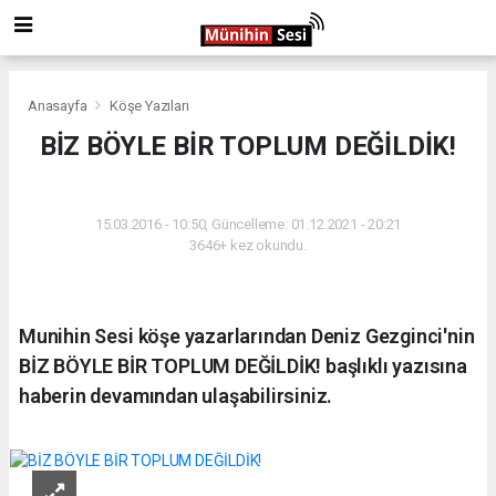
Anasayfa
Köşe Yazıları
BİZ BÖYLE BİR TOPLUM DEĞİLDİK!
KÖŞE YAZILARI
15.03.2016 - 10:50, Güncelleme: 01.12.2021 - 20:21
3646+ kez okundu.
Munihin Sesi köşe yazarlarından Deniz Gezginci'nin
BİZ BÖYLE BİR TOPLUM DEĞİLDİK! başlıklı yazısına
haberin devamından ulaşabilirsiniz.