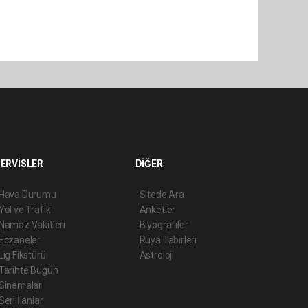
ERVİSLER
DİĞER
Hava Durumu
Sitede Ara
Yol ve Trafik
Anketler
Namaz Vakitleri
Biyografiler
Eczaneler
Rüya Tabirleri
Lig Fikstürü
Astroloji
Tarihte Bugün
Sinemalar
Seri İlanlar