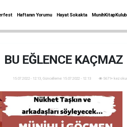
rfest
Haftanın Yorumu
Hayat Sokakta
MunihKitapKulu
Bilgiler
Etkinlik
Kitap
Yaşam
Seyahat
BU EĞLENCE KAÇMAZ
15.07.2022 - 12:13, Güncelleme: 15.07.2022 - 12:13
5671+ kez oku
ular