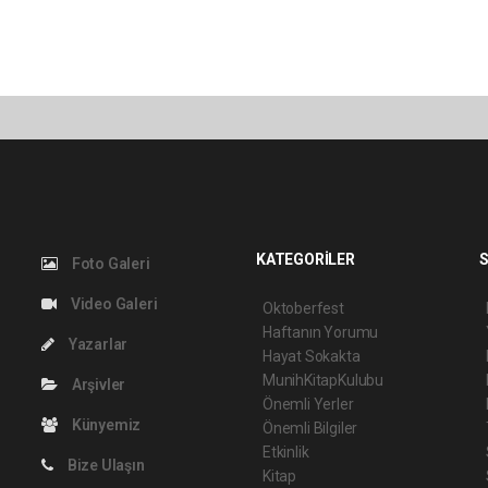
KATEGORİLER
S
Foto Galeri
Video Galeri
Oktoberfest
Haftanın Yorumu
Yazarlar
Hayat Sokakta
MunihKitapKulubu
Arşivler
Önemli Yerler
Künyemiz
Önemli Bilgiler
Etkinlik
Bize Ulaşın
Kitap