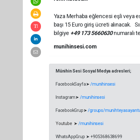
Yaza Merhaba eğlencesi eşli veya e
başı 15 Euro giriş ücreti alınacak. Sını
bilgiye
+49 173 5660630
numaralı te
munihinsesi.com
Münihin Sesi Sosyal Medya adresleri;
FacebookSayfa➤
/munihinsesi
Instagram➤
/munihinsesi
FacebookGrup➤
/groups/munihteyasayantu
Youtube ➤
/munihinsesi
WhatsAppGrup ➤ +905368638699