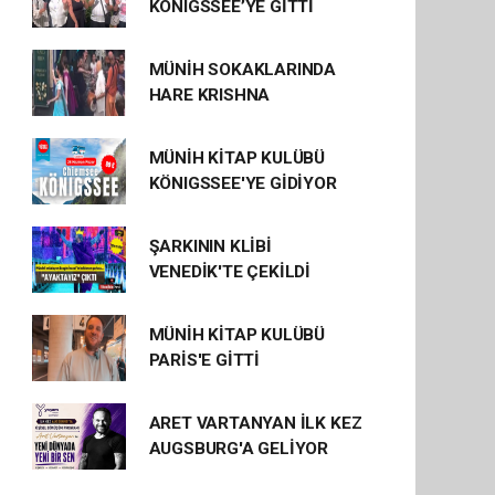
KÖNIGSSEE’YE GİTTİ
MÜNİH SOKAKLARINDA
HARE KRISHNA
MÜNİH KİTAP KULÜBÜ
KÖNIGSSEE'YE GİDİYOR
ŞARKININ KLİBİ
VENEDİK'TE ÇEKİLDİ
MÜNİH KİTAP KULÜBÜ
PARİS'E GİTTİ
ARET VARTANYAN İLK KEZ
AUGSBURG'A GELİYOR