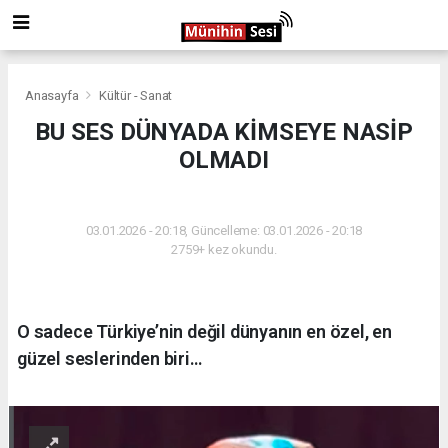
Anasayfa
Kültür - Sanat
BU SES DÜNYADA KİMSEYE NASİP
OLMADI
KÜLTÜR - SANAT
03.01.2026 - 20:18, Güncelleme: 03.01.2026 - 20:18
2759+ kez okundu.
O sadece Türkiye’nin değil dünyanın en özel, en
güzel seslerinden biri…