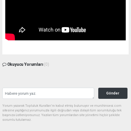
Okuyucu Yorumları
(0)
Gönder
Yorum yazarak Topluluk Kuralları’nı kabul etmiş bulunuyor ve munihinsesi.com
sitesine yaptığınız yorumunuzla ilgili doğrudan veya dolaylı tüm sorumluluğu tek
başınıza üstleniyorsunuz. Yazılan tüm yorumlardan site yönetimi hiçbir şekilde
sorumlu tutulamaz.