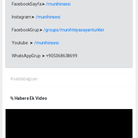
FacebookSayfa➤
/munihinsesi
Instagram➤
/munihinsesi
FacebookGrup➤
/groups/munihteyasayanturkler
Youtube ➤
/munihinsesi
WhatsAppGrup ➤ +905368638699
#seldabağcan
Habere Ek Video