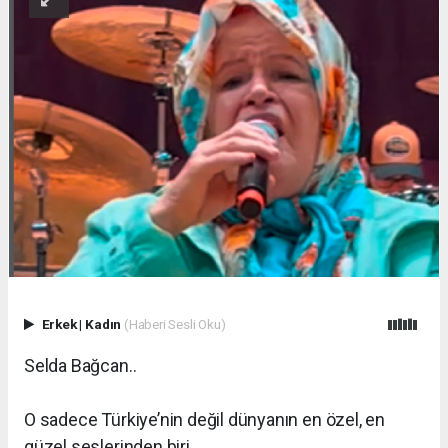
Erkek
|
Kadın
(Haberi Sesli Oku)
Selda Bağcan..
O sadece Türkiye’nin değil dünyanın en özel, en
güzel seslerinden biri…