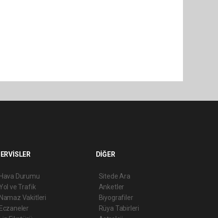
ERVİSLER
DİĞER
Hava Durumu
Sitede Ara
Yol ve Trafik
Anketler
Namaz Vakitleri
Biyografiler
Eczaneler
Rüya Tabirleri