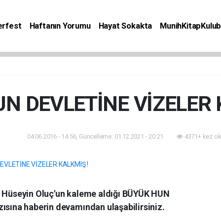
rfest
Haftanın Yorumu
Hayat Sokakta
MunihKitapKulu
Bilgiler
Etkinlik
Kitap
Yaşam
Seyahat
N DEVLETİNE VİZELER 
04.06.2016 - 14:56, Güncelleme: 01.12.2021 - 20:21
4371+ kez ok
zıları
 Hüseyin Oluç'un kaleme aldığı BÜYÜK HUN
sına haberin devamından ulaşabilirsiniz.