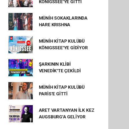
KÖNIGSSEE’YE GİTTİ
MÜNİH SOKAKLARINDA
HARE KRISHNA
MÜNİH KİTAP KULÜBÜ
KÖNIGSSEE'YE GİDİYOR
ŞARKININ KLİBİ
VENEDİK'TE ÇEKİLDİ
MÜNİH KİTAP KULÜBÜ
PARİS'E GİTTİ
ARET VARTANYAN İLK KEZ
AUGSBURG'A GELİYOR