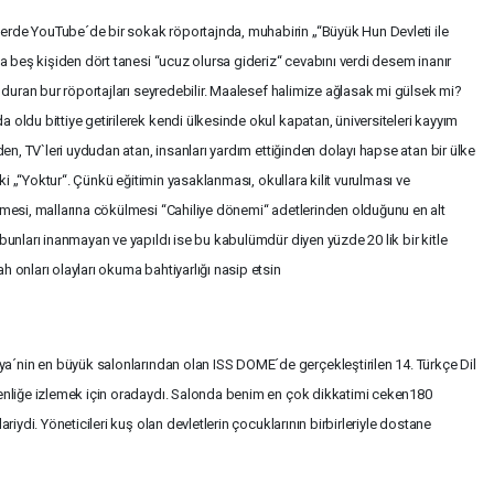
erde YouTube´de bir sokak röportajnda, muhabirin „“Büyük Hun Devleti ile
na beş kişiden dört tanesi “ucuz olursa gideriz“ cevabını verdi desem inanır
a duran bur röportajları seyredebilir. Maalesef halimize ağlasak mi gülsek mi?
 oldu bittiye getirilerek kendi ülkesinde okul kapatan, üniversiteleri kayyım
eden, TV`leri uydudan atan, insanları yardım ettiğinden dolayı hapse atan bir ülke
r ki „“Yoktur“. Çünkü eğitimin yasaklanması, okullara kilit vurulması ve
ilmesi, mallarına cökülmesi “Cahiliye dönemi“ adetlerinden olduğunu en alt
bunları inanmayan ve yapıldı ise bu kabulümdür diyen yüzde 20 lik bir kitle
 onları olayları okuma bahtiyarlığı nasip etsin
´nin en büyük salonlarından olan ISS DOME´de gerçekleştirilen 14. Türkçe Dil
şenliğe izlemek için oradaydı. Salonda benim en çok dikkatimi ceken180
riydi. Yöneticileri kuş olan devletlerin çocuklarının birbirleriyle dostane