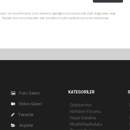
nuyor ve munihinsesi.com sitesine yaptığınız yorumunuzla ilgili doğrudan veya
. Yazılan tüm yorumlardan site yönetimi hiçbir şekilde sorumlu tutulamaz.
KATEGORİLER
S
Foto Galeri
Video Galeri
Oktoberfest
Haftanın Yorumu
Yazarlar
Hayat Sokakta
MunihKitapKulubu
Arşivler