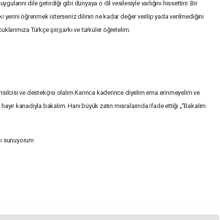
uygularını dile getirdiği gibi dünyaya o dil vesilesiyle varlığını hissettirir. Bir
 yerini öğrenmek isterseniz dilinin ne kadar değer verilip yada verilmediğini
klarımıza Türkçe şiir,şarkı ve türküler öğretelim.
msilcisi ve destekçisi olalım.Karınca kaderince diyelim ema erinmeyelim ve
hayır kanadıyla bakalım. Hani büyük zatın mısralarında ifade ettiği „“Bakalim
mı sunuyorum