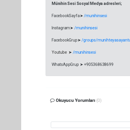
Münihin Sesi Sosyal Medya adresleri;
FacebookSayfa➤
/munihinsesi
Instagram➤
/munihinsesi
FacebookGrup➤
/groups/munihteyasayantu
Youtube ➤
/munihinsesi
WhatsAppGrup ➤ +905368638699
Okuyucu Yorumları
(0)