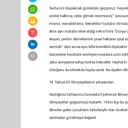
Tarihe not düşülecek günlerden geçiyoruz. Geçenl
vizeler kalkmış, tatile gitmek istermisiniz“ sorusu
mısınız. Inanabilirsiniz. Meraklılar Youtube´de hal
Ama aynı muhabir eline aldığı mikrofonla “Dünya´da
atayan, yardım derneklerinin yasal haklarını iptal 
varmidir“ diye sorsa aynı kitle kesinlikle diyecekti
idarecilerin kendisini sevmiyen insanlara zulm ed
zeka seviyesine sahip herkes bilecektir. Heyhat ki 
olduğunu da bilmekde fayda vardır. Ne diyelim Allah
14. Türkçe Dil Olimpiyatlarının arkasından
Geçtiğimiz haftasonu Düsseldorf şehrinde Almanya
Olimpiyatları göğsümüzü kabarttı. 14 bin kişi bu 
ülkeden gelen çocukların birbirleriyle olan dostlukla
sarılmaları görülmeye değerdi.