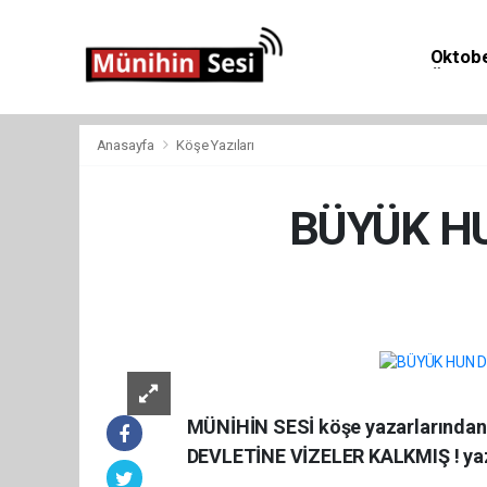
Oktobe
Önemli 
Anasayfa
Köşe Yazıları
BÜYÜK HU
Köşe Ya
MÜNİHİN SESİ köşe yazarlarından
DEVLETİNE VİZELER KALKMIŞ ! yazı