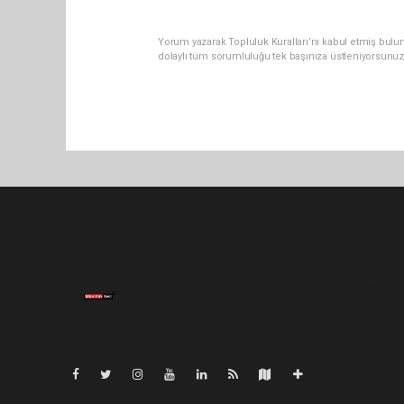
Yorum yazarak Topluluk Kuralları’nı kabul etmiş bulu
dolaylı tüm sorumluluğu tek başınıza üstleniyorsunuz
Lite-0.063