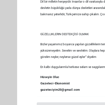
Dil bir milletin herşeyidir. Insanlar o dil vasıtasıyla d
devletin büyüklüğü yada dünya devletleri arasındaki
bakmanız yeterlidir, Türkçemize sahip çıkalım. Çocu
GÜZELLIKLERIN DESTEKÇİSİ OLMAK
Bizler yaşamımız boyunca yapılan güzelliklerin te
yüksünmeyelim. Sevelim ve sevilelim. Olaylara hep 
görelim neyler, neylerse güzel eyler“ diyelim
En kalbi duygularımla herkese selam ve saygıları
Hüseyin Oluc
Gazeteci-Ekonomist
gazeteciyim20@gmail.com