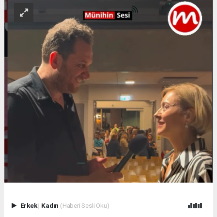
Erkek
|
Kadın
(Haberi Sesli Oku)