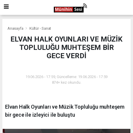
Anasayfa
Kültür - Sanat
ELVAN HALK OYUNLARI VE MÜZİK
TOPLULUĞU MUHTEŞEM BİR
GECE VERDİ
KÜLTÜR - SANAT
19.06.2026 - 17:59, Güncelleme: 19.06.2026 - 17:59
874+ kez okundu.
Elvan Halk Oyunları ve Müzik Topluluğu muhteşem
bir gece ile izleyici ile buluştu