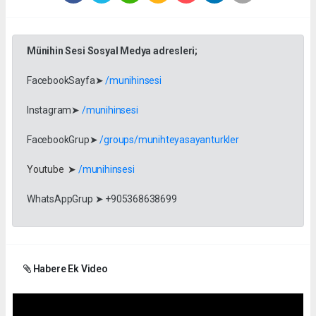
Münihin Sesi Sosyal Medya adresleri;
FacebookSayfa➤
/munihinsesi
Instagram➤
/munihinsesi
FacebookGrup➤
/groups/munihteyasayanturkler
Youtube ➤
/munihinsesi
WhatsAppGrup ➤ +905368638699
Habere Ek Video