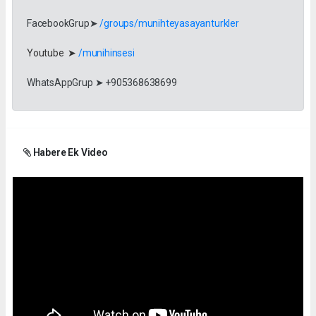
FacebookGrup➤
/groups/munihteyasayanturkler
Youtube ➤
/munihinsesi
WhatsAppGrup ➤ +905368638699
Habere Ek Video