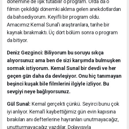
dönemine de ışık tutabilir o program. Orda da o
filmin çekildiği dönemki aklıma gelen anekdotlardan
da bahsediyorum. Keyifli bir program oldu.
Amacımız Kemal Sunal’ı araştıranlara, tarihe bir
kaynak bırakmaktı. Üç dört bölüm sonra o program
da bitiyor.
Deniz Gezginci: Biliyorum bu soruyu sıkça
alıyorsunuz ama ben de sizi karşımda bulmuşken
sormak istiyorum. Kemal Sunal bir devdi ve her
geçen gün daha da devleşiyor. Onu hiç tanımayan
beşinci kuşak bile filmlerini ilgiyle izliyor. Bu
sevgiyi neye bağlıyorsunuz.
Gül Sunal:
Kemal gerçekti çünkü. Seyirci bunu çok
iyi anlıyor. Kemal’i kaybettiğimiz gün evin kapısına
bırakılan anı defterlerine hayranları unutmayacağız,
unutturmayacağız yazdılar. Dolayısıyla