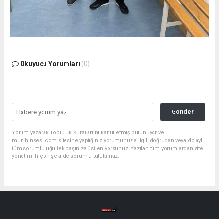
Okuyucu Yorumları
(0)
Gönder
Yorum yazarak Topluluk Kuralları’nı kabul etmiş bulunuyor ve
munihinsesi.com sitesine yaptığınız yorumunuzla ilgili doğrudan veya dolaylı
tüm sorumluluğu tek başınıza üstleniyorsunuz. Yazılan tüm yorumlardan site
yönetimi hiçbir şekilde sorumlu tutulamaz.