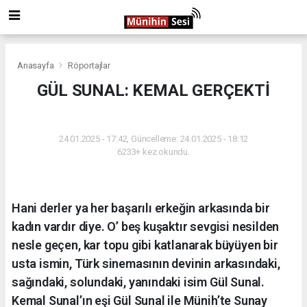
Anasayfa
Röportajlar
GÜL SUNAL: KEMAL GERÇEKTİ
RÖPORTAJLAR
24.01.2025 - 17:42, Güncelleme: 24.01.2025 - 18:12
6233+ kez okundu.
Hani derler ya her başarılı erkeğin arkasında bir
kadın vardır diye. O’ beş kuşaktır sevgisi nesilden
nesle geçen, kar topu gibi katlanarak büyüyen bir
usta ismin, Türk sinemasının devinin arkasındaki,
sağındaki, solundaki, yanındaki isim Gül Sunal.
Kemal Sunal’ın eşi Gül Sunal ile Münih’te Sunay