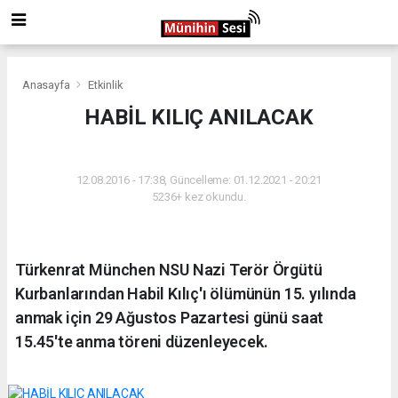
Anasayfa
Etkinlik
HABİL KILIÇ ANILACAK
ETKINLIK
12.08.2016 - 17:38, Güncelleme: 01.12.2021 - 20:21
5236+ kez okundu.
Türkenrat München NSU Nazi Terör Örgütü
Kurbanlarından Habil Kılıç'ı ölümünün 15. yılında
anmak için 29 Ağustos Pazartesi günü saat
15.45'te anma töreni düzenleyecek.