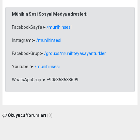
Münihin Sesi Sosyal Medya adresleri;
FacebookSayfa➤
/munihinsesi
Instagram➤
/munihinsesi
FacebookGrup➤
/groups/munihteyasayanturkler
Youtube ➤
/munihinsesi
WhatsAppGrup ➤ +905368638699
Okuyucu Yorumları
(0)