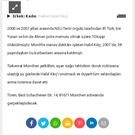
Erkek
|
Kadın
(Haberi Sesli Oku)
2000 ve 2007 yılları arasında NSU Terör örgütü tarafından 8'i Türk, biri
Yunan ve biri de Alman polis memuru olmak üzere 10 kişiyi
öldürülmüştü. Münih’te manav dükkânı işleten Habil Kılıç, 2001’de, 38
yaşındayken bu kurbanların arasına katılmıştı.
Türkenrat München yetkilileri, aşarı sağcı tehtidinin doruk noktasına
ulaştığı şu günlerde Habil Kılıç'ı unutmadı ve duyarlı tüm vatandaşları
anma törenine davet etti.
Tören, Bad-Schachener-Str. 14, 81671 München adresinde
gerçekleştirilecek.