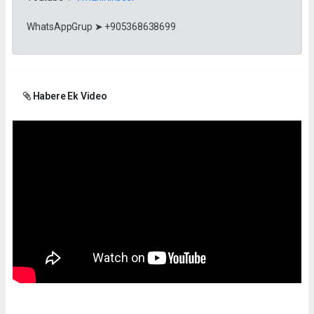
WhatsAppGrup ➤ +905368638699
Habere Ek Video