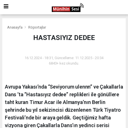
Anasayfa
Röportajlar
HASTASIYIZ DEDEE
RÖPORTAJLAR
16.12.2024 - 18:31, Güncelleme: 11.12.2025 - 20:34
6843+ kez okundu.
Avrupa Yakası’nda “Seviyorum ulennn” ve Çakallarla
Dans ’ta “Hastasıyız dedee” replikleri ile gönüllere
taht kuran Timur Acar ile Almanya’nın Berlin
şehrinde bu yıl sekizincisi düzenlenen Türk Tiyatro
Festivali’nde bir araya geldik. Geçtiğimiz hafta
vizyona giren Çakallarla Dans’ın yedinci serisi