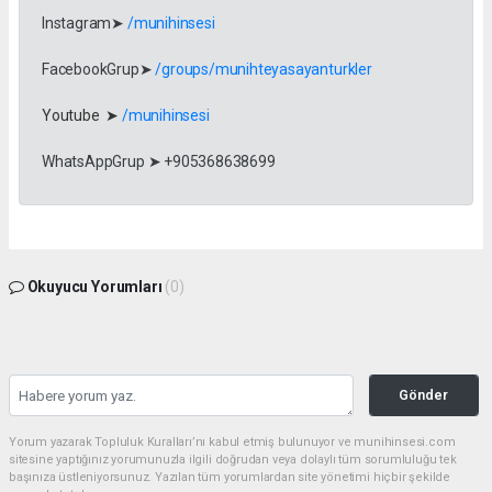
Instagram➤
/munihinsesi
FacebookGrup➤
/groups/munihteyasayanturkler
Youtube ➤
/munihinsesi
WhatsAppGrup ➤ +905368638699
Okuyucu Yorumları
(0)
Gönder
Yorum yazarak Topluluk Kuralları’nı kabul etmiş bulunuyor ve munihinsesi.com
sitesine yaptığınız yorumunuzla ilgili doğrudan veya dolaylı tüm sorumluluğu tek
başınıza üstleniyorsunuz. Yazılan tüm yorumlardan site yönetimi hiçbir şekilde