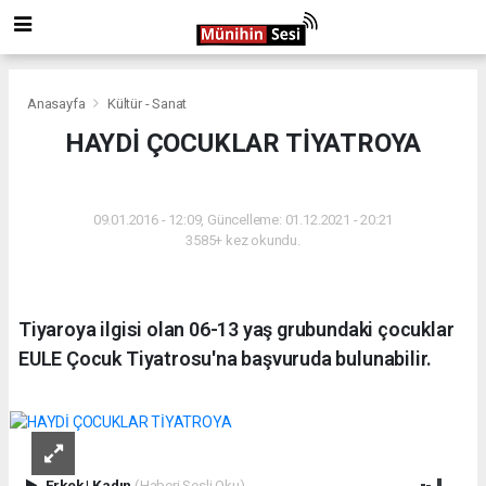
Anasayfa
Kültür - Sanat
HAYDİ ÇOCUKLAR TİYATROYA
KÜLTÜR - SANAT
09.01.2016 - 12:09, Güncelleme: 01.12.2021 - 20:21
3585+ kez okundu.
Tiyaroya ilgisi olan 06-13 yaş grubundaki çocuklar
EULE Çocuk Tiyatrosu'na başvuruda bulunabilir.
Erkek
|
Kadın
(Haberi Sesli Oku)