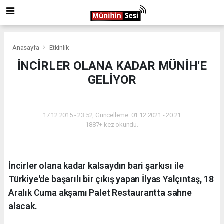
Anasayfa
Etkinlik
İNCİRLER OLANA KADAR MÜNİH'E
GELİYOR
ETKINLIK
17.12.2015 - 23:52, Güncelleme: 01.12.2021 - 20:21
1887+ kez okundu.
İncirler olana kadar kalsaydın bari şarkısı ile
Türkiye'de başarılı bir çıkış yapan İlyas Yalçıntaş, 18
Aralık Cuma akşamı Palet Restaurantta sahne
alacak.