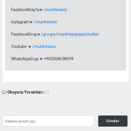
FacebookSayfa➤
/munihinsesi
Instagram➤
/munihinsesi
FacebookGrup➤
/groups/munihteyasayanturkler
Youtube ➤
/munihinsesi
WhatsAppGrup ➤ +905368638699
Okuyucu Yorumları
(0)
Gönder