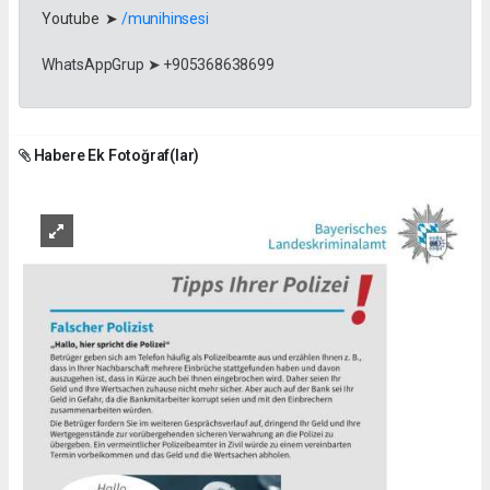
Youtube ➤
/munihinsesi
WhatsAppGrup ➤ +905368638699
Habere Ek Fotoğraf(lar)