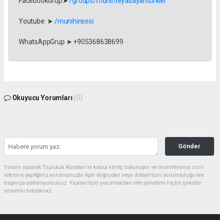
FacebookGrup➤
/groups/munihteyasayanturkler
Youtube ➤
/munihinsesi
WhatsAppGrup ➤ +905368638699
Okuyucu Yorumları
(0)
Gönder
Yorum yazarak Topluluk Kuralları’nı kabul etmiş bulunuyor ve munihinsesi.com
sitesine yaptığınız yorumunuzla ilgili doğrudan veya dolaylı tüm sorumluluğu tek
başınıza üstleniyorsunuz. Yazılan tüm yorumlardan site yönetimi hiçbir şekilde
sorumlu tutulamaz.