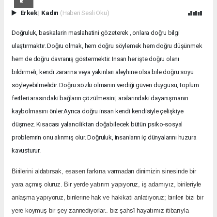
Erkek
|
Kadın
(Haberi Sesli Oku)
Doğruluk, baskalarin maslahatini gözeterek , onlara doğru bilgi
ulaştırmaktır. Doğru olmak, hem doğru söylemek hem doğru düşünmek
hem de doğru davranış göstermektir. Insan her işte doğru olanı
bildirmeli, kendi zararına veya yakınları aleyhine olsa bile doğru soyu
söyleyebilmelidir. Doğru sözlü olmanın verdiği güven duygusu, toplum
fertleri arasındaki bağların çözülmesini, aralarındaki dayanışmanın
kaybolmasını önler.Ayrıca doğru insan kendi kendisiyle çelişkiye
düşmez. Kısacası yalanciliktan doğabilecek bütün psiko-sosyal
problemrin onu alınmış olur. Doğruluk, insanların iç dünyalarını huzura
kavusturur.
Birilerini aldatırsak, esasen farkına varmadan dinimizin sinesinde bir
yara açmış oluruz. Bir yerde yatırım yapıyoruz, iş adamıyız, birileriyle
anlaşma yapıyoruz, birilerine hak ve hakikati anlatıyoruz; birileri bizi bir
yere koymuş bir şey zannediyorlar.. biz şahsî hayatımız itibarıyla