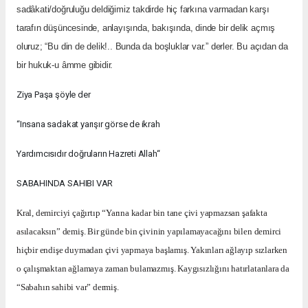
sadâkati/doğruluğu deldiğimiz takdirde hiç farkına varmadan karşı
tarafın düşüncesinde, anlayışında, bakışında, dinde bir delik açmış
oluruz; “Bu din de delik!.. Bunda da boşluklar var.” derler. Bu açıdan da
bir hukuk-u âmme gibidir.
Ziya Paşa şöyle der
“Insana sadakat yarışır görse de ikrah
Yardımcısıdır doğruların Hazreti Allah“
SABAHINDA SAHIBI VAR
Kral, demirciyi çağırtıp “Yarına kadar bin tane çivi yapmazsan şafakta
asılacaksın” demiş. Bir günde bin çivinin yapılamayacağını bilen demirci
hiçbir endişe duymadan çivi yapmaya başlamış. Yakınları ağlayıp sızlarken
o çalışmaktan ağlamaya zaman bulamazmış. Kaygısızlığını hatırlatanlara da
“Sabahın sahibi var” dermiş.