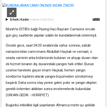
Erkek
|
Kadın
(Haberi Sesli Oku)
Münih'te DİTİB’e bağlı Pasing Hacı Bayram Camisine önceki
gün geç saatlerde yapılan saldırı ile kundaklanmak istenmişti.
Önceki gece, saat 04.20 sıralarında sahur sonrası, sabah
namazını kılan cami imamı Abdullah Haçkalı ve cemaat, o
sırada caminin arka bölümünde bulunan ve ahşap duvarı olan
ek hizmet binanın dış duvarındaki yangını fark ettiler. Bunun
üzerine harekete geçen imam Haçkalı, hemen yangın
söndürme tüplerini alarak yangını büyümeden söndürmeyi
başardı. Daha sonra olay yerine gelen polis ve yangın ekipleri
gerekli önlemleri aldıktan sonra incelemelerde bulundular.
(ORHAN GEDİK - HÜRRİYET)
Bugünkü etkinlikle ilgili yayınlanan Almanca metin şu şekilde