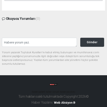
Okuyucu Yorumları
(0)
Gönder
Yorum yazarak Topluluk Kuralları’nı kabul etmiş bulunuyor ve munihinsesi.com
sitesine yaptığınız yorumunuzla ilgili doğrudan veya dolaylı tüm sorumluluğu tek
başınıza üstleniyorsunuz. Yazılan tüm yorumlardan site yönetimi hiçbir şekilde
sorumlu tutulamaz.
haber paketi
haber scripti
haber yazılımı
Tüm hakları saklı tutulmaktadır.Copyright 2026©
Haber Yazılımı:
Web Aksiyon ®