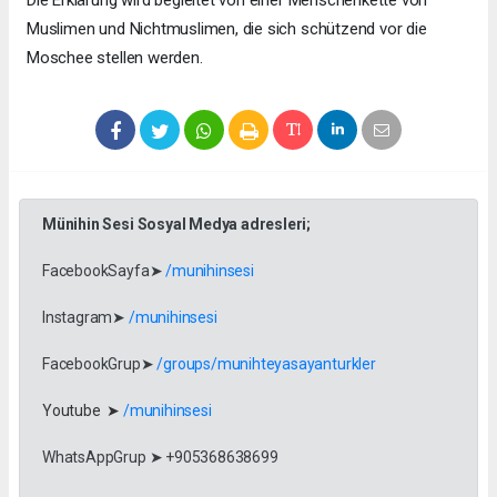
Die Erklärung wird begleitet von einer Menschenkette von
Muslimen und Nichtmuslimen, die sich schützend vor die
Moschee stellen werden.
Münihin Sesi Sosyal Medya adresleri;
FacebookSayfa➤
/munihinsesi
Instagram➤
/munihinsesi
FacebookGrup➤
/groups/munihteyasayanturkler
Youtube ➤
/munihinsesi
WhatsAppGrup ➤ +905368638699