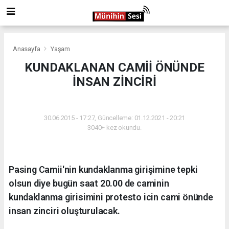
Anasayfa
Yaşam
KUNDAKLANAN CAMİİ ÖNÜNDE
İNSAN ZİNCİRİ
YAŞAM
30.06.2015 - 17:27, Güncelleme: 01.12.2021 - 20:21
3040+ kez okundu.
Pasing Camii'nin kundaklanma girişimine tepki
olsun diye bugün saat 20.00 de caminin
kundaklanma girisimini protesto icin cami önünde
insan zinciri oluşturulacak.