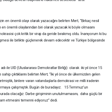
zin en önemli olayı olarak yazacağını belirten Mert; “Birkaç nesil
in en önemli olaylarından biri olarak yazacak ki böyle olmasını
sisi çok kritik bir virajı da geride bırakmış oldu. İnanıyorum ki bu
leşmesi ile birlikte güçlenerek devam edecektir ve Türkiye bölgesinde
adı ile UID (Uluslararası Demokratlar Birliği) olarak iki yıl önce 15
hip çıktıklarını belirten Mert; “İki yıl önce de ülkemizden gelen
tmiştik, binlere varan vatandaşlarla demokrasi ve milli iradenin
rmaya çalışmıştık. Bugün de buradayız. 15 Temmuz’un
rada olacağız. Darbe girişiminin unutulmamasını, daha güçlü bir
evam etmesini temenni ediyoruz” dedi.