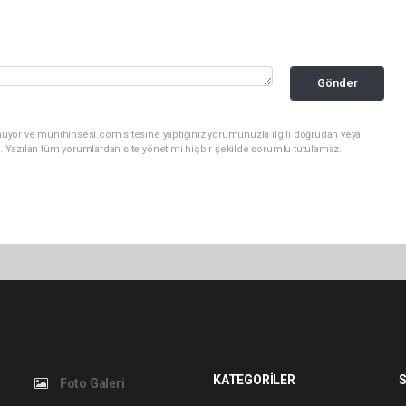
Gönder
nuyor ve munihinsesi.com sitesine yaptığınız yorumunuzla ilgili doğrudan veya
. Yazılan tüm yorumlardan site yönetimi hiçbir şekilde sorumlu tutulamaz.
KATEGORİLER
S
Foto Galeri