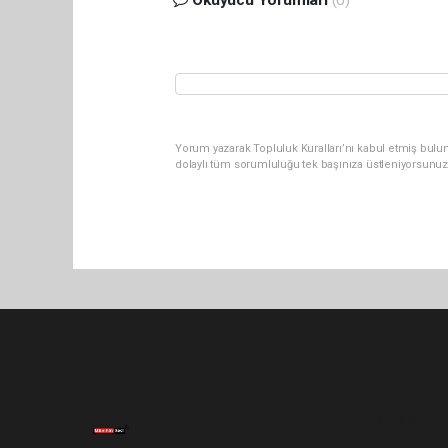
Yorum yazarak Topluluk Kuralları’nı kabul etmiş bulu
dolaylı tüm sorumluluğu tek başınıza üstleniyorsunuz
Lite-0.044