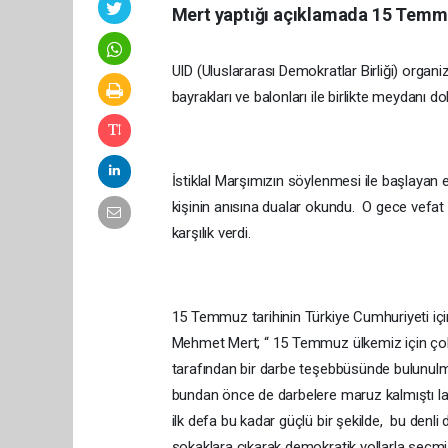
Mert yaptığı açıklamada 15 Temmu
UID (Uluslararası Demokratlar Birliği) orga
bayrakları ve balonları ile birlikte meydanı d
İstiklal Marşımızın söylenmesi ile başlayan
kişinin anısına dualar okundu. O gece vefat 
karşılık verdi.
15 Temmuz tarihinin Türkiye Cumhuriyeti için
Mehmet Mert; “ 15 Temmuz ülkemiz için çok ön
tarafından bir darbe teşebbüsünde bulunulm
bundan önce de darbelere maruz kalmıştı la
ilk defa bu kadar güçlü bir şekilde, bu denli
sokaklara çıkarak demokratik yollarla seçmi