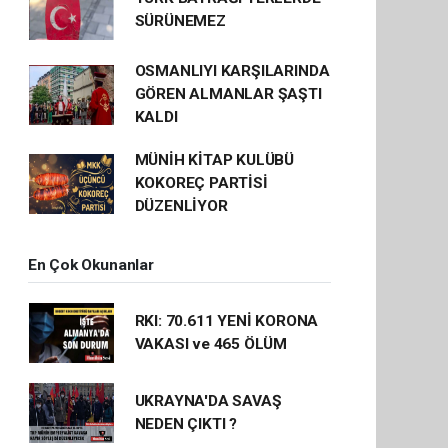
SÜRÜNEMEZ
OSMANLIYI KARŞILARINDA
GÖREN ALMANLAR ŞAŞTI
KALDI
MÜNİH KİTAP KULÜBÜ
KOKOREÇ PARTİSİ
DÜZENLİYOR
En Çok Okunanlar
RKI: 70.611 YENİ KORONA
VAKASI ve 465 ÖLÜM
UKRAYNA'DA SAVAŞ
NEDEN ÇIKTI ?