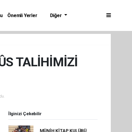
bu
Önemli Yerler
Diğer
S TALİHİMİZİ
du.
İlginizi Çekebilir
MÜNİH KİTAP KULÜBÜ