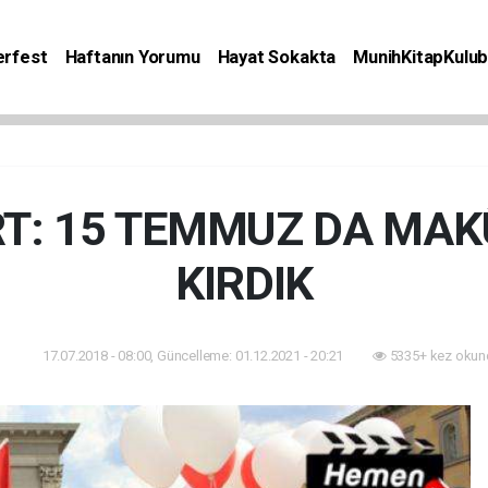
rfest
Haftanın Yorumu
Hayat Sokakta
MunihKitapKulu
Bilgiler
Etkinlik
Kitap
Yaşam
Seyahat
: 15 TEMMUZ DA MAKÛ
KIRDIK
17.07.2018 - 08:00, Güncelleme: 01.12.2021 - 20:21
5335+ kez okun
nlik