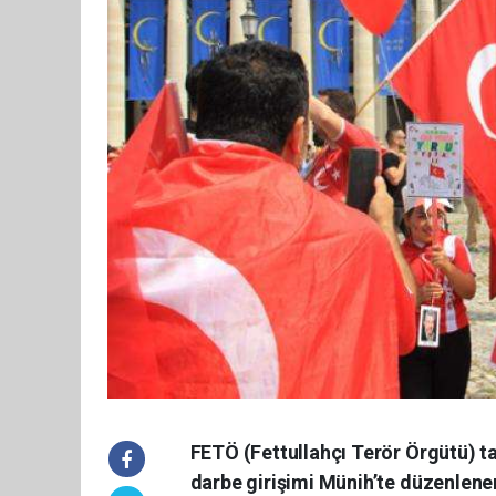
FETÖ (Fettullahçı Terör Örgütü) t
darbe girişimi Münih’te düzenlene