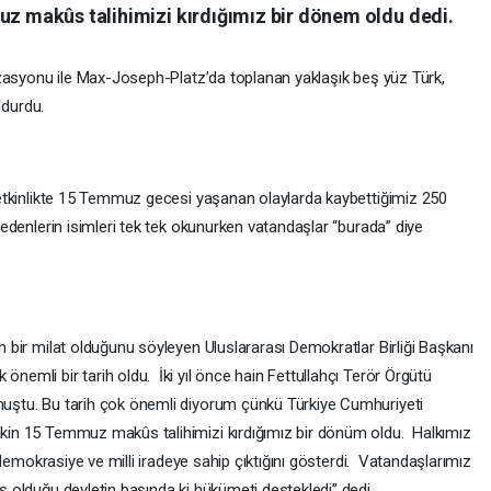
z makûs talihimizi kırdığımız bir dönem oldu dedi.
nizasyonu ile Max-Joseph-Platz’da toplanan yaklaşık beş yüz Türk,
oldurdu.
 etkinlikte 15 Temmuz gecesi yaşanan olaylarda kaybettiğimiz 250
edenlerin isimleri tek tek okunurken vatandaşlar “burada” diye
 bir milat olduğunu söyleyen Uluslararası Demokratlar Birliği Başkanı
emli bir tarih oldu. İki yıl önce hain Fettullahçı Terör Örgütü
uştu. Bu tarih çok önemli diyorum çünkü Türkiye Cumhuriyeti
kin 15 Temmuz makûs talihimizi kırdığımız bir dönüm oldu. Halkımız
 demokrasiye ve milli iradeye sahip çıktığını gösterdi. Vatandaşlarımız
ş olduğu devletin başında ki hükümeti destekledi” dedi.