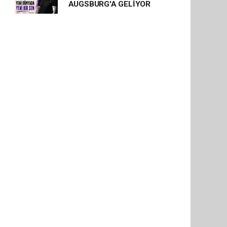
AUGSBURG'A GELİYOR