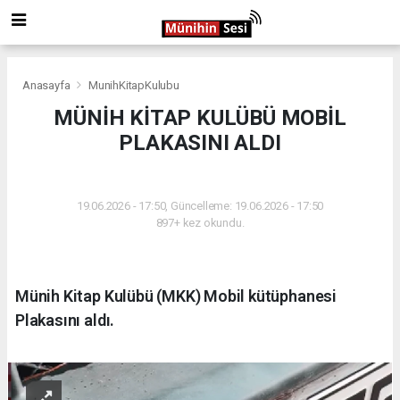
Anasayfa
MunihKitapKulubu
MÜNİH KİTAP KULÜBÜ MOBİL
PLAKASINI ALDI
MUNIHKITAPKULUBU
19.06.2026 - 17:50, Güncelleme: 19.06.2026 - 17:50
897+ kez okundu.
Münih Kitap Kulübü (MKK) Mobil kütüphanesi
Plakasını aldı.