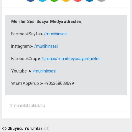
Münihin Sesi Sosyal Medya adresleri;
FacebookSayfa➤
/munihinsesi
Instagram➤
/munihinsesi
FacebookGrup➤
/groups/munihteyasayanturkler
Youtube ➤
/munihinsesi
WhatsAppGrup ➤ +905368638699
#münihkitapkulübü
Okuyucu Yorumları
(0)