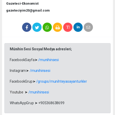
Gazeteci-Ekonomist
gazeteciyim20@gmail.com
Münihin Sesi Sosyal Medya adresleri;
FacebookSayfa➤
/munihinsesi
Instagram➤
/munihinsesi
FacebookGrup➤
/groups/munihteyasayanturkler
Youtube ➤
/munihinsesi
WhatsAppGrup ➤ +905368638699