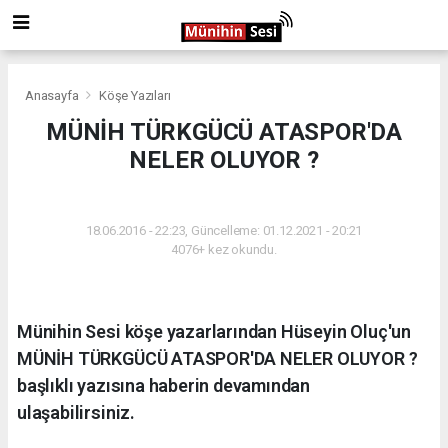
Anasayfa
Köşe Yazıları
MÜNİH TÜRKGÜCÜ ATASPOR'DA
NELER OLUYOR ?
KÖŞE YAZILARI
18.06.2016 - 22:23, Güncelleme: 01.12.2021 - 20:21
4076+ kez okundu.
Münihin Sesi köşe yazarlarından Hüseyin Oluç'un
MÜNİH TÜRKGÜCÜ ATASPOR'DA NELER OLUYOR ?
başlıklı yazısına haberin devamından
ulaşabilirsiniz.