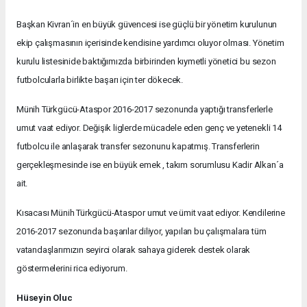
Başkan Kivran´in en büyük güvencesi ise güçlü bir yönetim kurulunun
ekip çalışmasının içerisinde kendisine yardımcı oluyor olması. Yönetim
kurulu listesinide baktığımızda birbirinden kıymetli yönetici bu sezon
futbolcularla birlikte başarı için ter dökecek.
Münih Türkgücü-Ataspor 2016-2017 sezonunda yaptığı transferlerle
umut vaat ediyor. Değişik liglerde mücadele eden genç ve yetenekli 14
futbolcu ile anlaşarak transfer sezonunu kapatmış. Transferlerin
gerçekleşmesinde ise en büyük emek , takım sorumlusu Kadir Alkan´a
ait.
Kısacası Münih Türkgücü-Ataspor umut ve ümit vaat ediyor. Kendilerine
2016-2017 sezonunda başarılar diliyor, yapılan bu çalışmalara tüm
vatandaşlarımızın seyirci olarak sahaya giderek destek olarak
göstermelerini rica ediyorum.
Hüseyin Oluc