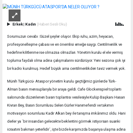
Erkek
|
Kadın
(Haberi Sesli Oku)
Sorumuzun cevabı :Güzel şeyler oluyor. Ekip ruhu, azim, heyacan,
profesyonelleşme çabası ve en önemlisi emeğe saygı. Centilmenlik ve
hedefine kilitlenme ise olmazsa olmazları. Yönetim kurulu el ele vermiş
topluma faydalı olma adına çalışmalarını sürdürüyor. Yeni sezona çok iyi
bir kadro kurulmuş. Hedef büyük ama centilmenlikden taviz vermek yok.
Münih Türkgücü- Ataspor yönetim kurulu geçtiğimiz günlerde Türk-
Alman basın mensuplarıyla bir araya geldi. Cafe Glockenspiel toplantı
salonunda düzenlenen basın toplantısı vesilesiyle Kulüp Başkanı Hasan
Kivran Bey, Basın Sorumlusu Selen Gürler Hanımefendi ve takımın
motivasyon sorumlusu Kadir Alkan bey ile tanışma imkânımız oldu. Hani
derler ya `bir insandan gelecekte beklentini görmek istiyorsan suanki
icraatıni bakman yeterlidir`, işte bizde karşımızda başarıya ulaşma adına