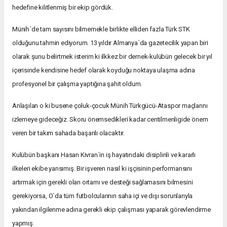
hedefine kilitlenmiş bir ekip gördük.
Münih´de tam sayısını bilmemekle birlikte elliden fazla Türk STK
olduğunu tahmin ediyorum. 13 yıldır Almanya´da gazetecilik yapan biri
olarak şunu belirtmek isterim ki ilkkez bir dernek-kulübün gelecek bir yıl
içerisinde kendisine hedef olarak koyduğu noktaya ulaşma adına
profesyonel bir çalışma yaptığına şahit oldum.
Anlaşılan o ki busene çoluk-çocuk Münih Türkgücü-Ataspor maçlarını
izlemeye gideceğiz. Skoru önemsedikleri kadar centilmenligide önem
veren bir takım sahada başarılı olacaktır.
Kulübün başkanı Hasan Kivran´in iş hayatındaki disiplinli ve kararlı
ilkeleri ekibe yansımış. Bir işveren nasıl ki işçisinin performansını
artırmak için gerekli olan ortamı ve desteği sağlamasını bilmesini
gerekiyorsa, O`da tüm futbolcularının saha içi ve dışı sorunlarıyla
yakından ilgilenme adına gerekli ekip çalışması yaparak görevlendirme
yapmış.