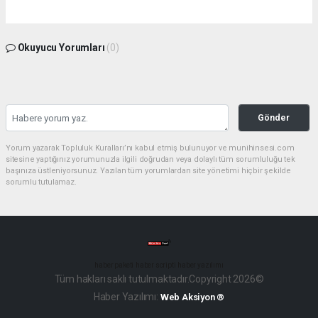
Okuyucu Yorumları
(0)
Gönder
Yorum yazarak Topluluk Kuralları’nı kabul etmiş bulunuyor ve munihinsesi.com
sitesine yaptığınız yorumunuzla ilgili doğrudan veya dolaylı tüm sorumluluğu tek
başınıza üstleniyorsunuz. Yazılan tüm yorumlardan site yönetimi hiçbir şekilde
sorumlu tutulamaz.
haber paketi
haber scripti
haber yazılımı
Tüm hakları saklı tutulmaktadır.Copyright 2026©
Haber Yazılımı:
Web Aksiyon ®