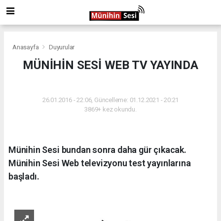
Anasayfa
Duyurular
MÜNİHİN SESİ WEB TV YAYINDA
DUYURULAR
26.01.2016 - 22:06, Güncelleme: 01.12.2021 - 20:21
3869+ kez okundu.
Münihin Sesi bundan sonra daha gür çıkacak.
Münihin Sesi Web televizyonu test yayınlarına
başladı.