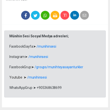
Münihin Sesi Sosyal Medya adresleri;
FacebookSayfa➤
/munihinsesi
Instagram➤
/munihinsesi
FacebookGrup➤
/groups/munihteyasayanturkler
Youtube ➤
/munihinsesi
WhatsAppGrup ➤ +905368638699