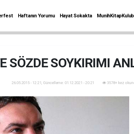
rfest
Haftanın Yorumu
Hayat Sokakta
MunihKitapKulu
Bilgiler
Etkinlik
Kitap
Yaşam
Seyahat
E SÖZDE SOYKIRIMI A
26.05.2015 - 12:21, Güncelleme: 01.12.2021 - 20:21
3578+ kez okun
nlik