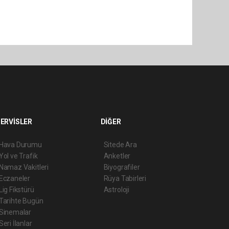
ERVİSLER
DİĞER
Hava Durumu
Sitede Ara
Yol ve Trafik
Anketler
Namaz Vakitleri
Biyografiler
Eczaneler
Rüya Tabirleri
Lig Fikstürü
Astroloji
Tarihte Bugün
Sinemalar
Seri İlanlar