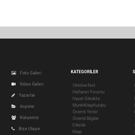
KATEGORİLER
S
Foto Galeri
Video Galeri
Oktoberfest
Haftanın Yorumu
Yazarlar
Hayat Sokakta
MunihKitapKulubu
Arşivler
Önemli Yerler
Künyemiz
Önemli Bilgiler
Etkinlik
Bize Ulaşın
Kitap