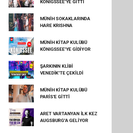
KÖNIGSSEE’YE GİTTİ
MÜNİH SOKAKLARINDA
HARE KRISHNA
MÜNİH KİTAP KULÜBÜ
KÖNIGSSEE'YE GİDİYOR
ŞARKININ KLİBİ
VENEDİK'TE ÇEKİLDİ
MÜNİH KİTAP KULÜBÜ
PARİS'E GİTTİ
ARET VARTANYAN İLK KEZ
AUGSBURG'A GELİYOR