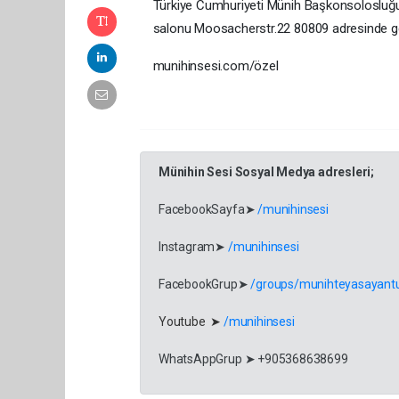
Türkiye Cumhuriyeti Münih Başkonsolosluğu
salonu Moosacherstr.22 80809 adresinde ger
munihinsesi.com/özel
Münihin Sesi Sosyal Medya adresleri;
FacebookSayfa➤
/munihinsesi
Instagram➤
/munihinsesi
FacebookGrup➤
/groups/munihteyasayantu
Youtube ➤
/munihinsesi
WhatsAppGrup ➤ +905368638699