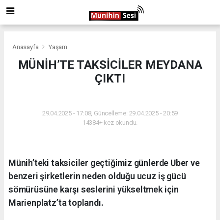
Anasayfa
Yaşam
MÜNİH’TE TAKSİCİLER MEYDANA
ÇIKTI
YAŞAM
29.04.2025 - 17:08, Güncelleme: 29.04.2025 - 20:59
14384+ kez okundu.
Münih’teki taksiciler geçtiğimiz günlerde Uber ve
benzeri şirketlerin neden olduğu ucuz iş gücü
sömürüsüne karşı seslerini yükseltmek için
Marienplatz’ta toplandı.