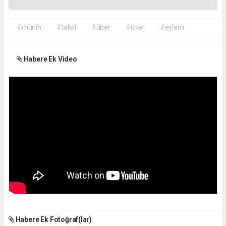
#münih
#taksi
#über
#uber
#eylem
Habere Ek Video
Habere Ek Fotoğraf(lar)