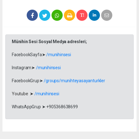
Münihin Sesi Sosyal Medya adresleri;
FacebookSayfa➤
/munihinsesi
Instagram➤
/munihinsesi
FacebookGrup➤
/groups/munihteyasayanturkler
Youtube ➤
/munihinsesi
WhatsAppGrup ➤ +905368638699