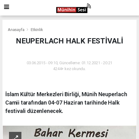
Anasayfa
Etkinlik
NEUPERLACH HALK FESTİVALİ
ETKINLIK
03.06.2015 - 09:10, Güncelleme: 01.12.2021 - 20:21
4244+ kez okundu.
İslam Kültür Merkezleri Birliği, Münih Neuperlach
Camii tarafından 04-07 Haziran tarihinde Halk
festivali düzenlenecek.