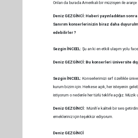
Onları da burada Amerikalı bir müzisyen ile aranje 
Deniz GEZGİNCİ: Haberi yayınladıktan sonra 
Sanırım konserlerinizin biraz daha duyurulmay
edebilirler ?
Sezgin İNCEEL:
Şu an ki en etkili ulaşım yolu fa
Deniz GEZGİNCİ: Bu konserleri üniversite dış
Sezgin İNCEEL:
Konserlerimizi sırf özellikle üniv
kurum bizim için. Herkese açık, her isteyenin geleb
istiyorum o nedenle her türlü teklife açığız. Müzik 
Deniz GEZGİNCİ:
Münih’e kaliteli bir ses getird
emekleriniz için teşekkür ediyorum.
Deniz GEZGİNCİ