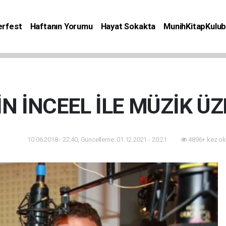
rfest
Haftanın Yorumu
Hayat Sokakta
MunihKitapKulu
Bilgiler
Etkinlik
Kitap
Yaşam
Seyahat
N İNCEEL İLE MÜZİK Ü
10.06.2018 - 22:40, Güncelleme: 01.12.2021 - 20:21
4896+ kez ok
Sesler