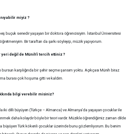
nıyabilir miyiz ?
ş buçuk senedir yaşayan bir doktora öğrencisiyim. İstanbul Üniversitesi
etmeniyim. Bir taraftan da şarkı söyleyip, müzik yapıyorum.
eri değil de Münih’i tercih ettiniz ?
 bursun karşılığında bir şehir seçme şansım yoktu. Açıkçası Münih biraz
ama burası çok hoşuma gitti ve kaldım.
ında bilgi verebilir misiniz?
 iki dilli büyüyen (Türkçe – Almanca) ve Almanya’da yaşayan çocuklar ile
ğrenmek daha kolaydır böyle bir teori vardır. Müzikle öğrendiğimiz zaman dilde
’da büyüyen Türk kökenli çocuklar üzerinde bunu gözlemliyorum. Bu benim