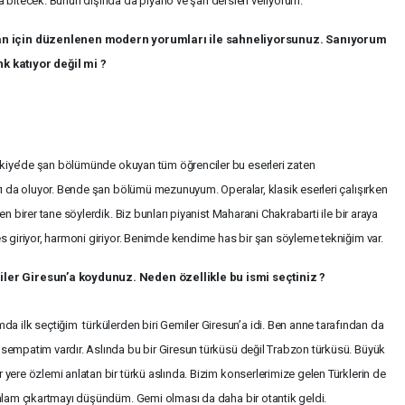
bitecek. Bunun dışında da piyano ve şan dersleri veriyorum.
şan için düzenlenen modern yorumları ile sahneliyorsunuz. Sanıyorum
 katıyor değil mi ?
ürkiye’de şan bölümünde okuyan tüm öğrenciler bu eserleri zaten
ları da oluyor. Bende şan bölümü mezunuyum. Operalar, klasik eserleri çalışırken
den birer tane söylerdik. Biz bunları piyanist Maharani Chakrabarti ile bir araya
ses giriyor, harmoni giriyor. Benimde kendime has bir şan söyleme tekniğim var.
ler Giresun’a koydunuz. Neden özellikle bu ismi seçtiniz ?
a ilk seçtiğim türkülerden biri Gemiler Giresun’a idi. Ben anne tarafından da
r sempatim vardır. Aslında bu bir Giresun türküsü değil Trabzon türküsü. Büyük
 yere özlemi anlatan bir türkü aslında. Bizim konserlerimize gelen Türklerin de
 anlam çıkartmayı düşündüm. Gemi olması da daha bir otantik geldi.