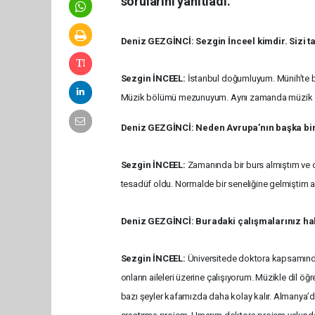
sorularını yanıtladı.
Deniz GEZGİNCİ: Sezgin İnceel kimdir. Sizi ta
Sezgin İNCEEL:
İstanbul doğumluyum. Münih’te be
Müzik bölümü mezunuyum. Aynı zamanda müzik öğr
Deniz GEZGİNCİ:
Neden Avrupa’nın başka bir y
Sezgin İNCEEL:
Zamanında bir burs almıştım ve o
tesadüf oldu. Normalde bir seneliğine gelmiştim 
Deniz GEZGİNCİ: Buradaki çalışmalarınız hakk
Sezgin İNCEEL:
Üniversitede doktora kapsamında
onların aileleri üzerine çalışıyorum. Müzikle dil ö
bazı şeyler kafamızda daha kolay kalır. Almanya