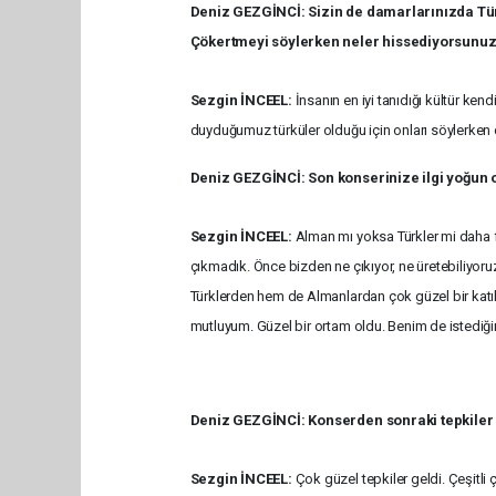
Deniz GEZGİNCİ: Sizin de damarlarınızda Türk
Çökertmeyi söylerken neler hissediyorsunuz
Sezgin İNCEEL:
İnsanın en iyi tanıdığı kültür ke
duyduğumuz türküler olduğu için onları söylerken d
Deniz GEZGİNCİ: Son konserinize ilgi yoğun o
Sezgin İNCEEL:
Alman mı yoksa Türkler mi daha fa
çıkmadık. Önce bizden ne çıkıyor, ne üretebiliyor
Türklerden hem de Almanlardan çok güzel bir katıl
mutluyum. Güzel bir ortam oldu. Benim de istediğ
Deniz GEZGİNCİ: Konserden sonraki tepkiler 
Sezgin İNCEEL:
Çok güzel tepkiler geldi. Çeşitli çe