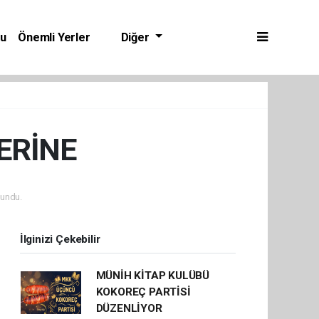
bu
Önemli Yerler
Diğer
ZERİNE
undu.
İlginizi Çekebilir
MÜNİH KİTAP KULÜBÜ
KOKOREÇ PARTİSİ
DÜZENLİYOR