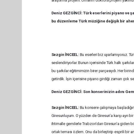
araştırma projem. Umarım doktora projem yakında 
Deniz GEZGİNCİ: Türk eserlerini piyano ve 
bu düzenleme Türk müziğine değişik bir ahenk
Sezgin İNCEEL:
Bu eserleri biz uyarlamıyoruz. T
seslendiriyorlar. Bunun içerisinde Türk halk şarkı
bu şarkılar eğitimimizin birer parçasıydı. Her birin
getirdik. İşin içerisine piyano girdiği zaman çok 
Deniz GEZGİNCİ: Son konserinizin adını Gemi
Sezgin İNCEEL:
Bu konsere çalışmaya başladığımd
Giresunluyum. O yüzden de Giresun’a karşı ayrı bi
ihtimalle gemilerle Trabzon’dan Giresun’a giden bir
ortak teması özlem. Onu da birleştirip esprili bir