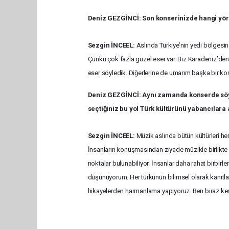
Deniz GEZGİNCİ: Son konserinizde hangi yörel
Sezgin İNCEEL:
Aslında Türkiye’nin yedi bölgesi
Çünkü çok fazla güzel eser var. Biz Karadeniz’de
eser söyledik. Diğerlerine de umarım başka bir kon
Deniz GEZGİNCİ: Aynı zamanda konserde söyl
seçtiğiniz bu yol Türk kültürünü yabancılara a
Sezgin İNCEEL:
Müzik aslında bütün kültürleri h
İnsanların konuşmasından ziyade müzikle birlikte
noktalar bulunabiliyor. İnsanlar daha rahat birbirler
düşünüyorum. Her türkünün bilimsel olarak kanıtla
hikayelerden harmanlama yapıyoruz. Ben biraz ken