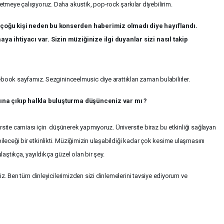
etmeye çalışıyoruz. Daha akustik, pop-rock şarkılar diyebilirim.
çoğu kişi neden bu konserden haberimiz olmadı diye hayıflandı.
a ihtiyacı var. Sizin müziğinize ilgi duyanlar sizi nasıl takip
cebook sayfamız. Sezgininceelmusic diye arattıkları zaman bulabilirler.
ına çıkıp halkla buluşturma düşünceniz var mı ?
ersite camiası için düşünerek yapmıyoruz. Üniversite biraz bu etkinliği sağlayan
ileceği bir etkinlikti. Müziğimizin ulaşabildiği kadar çok kesime ulaşmasını
ulaştıkça, yayıldıkça güzel olan bir şey.
iniz. Ben tüm dinleyicilerimizden sizi dinlemelerini tavsiye ediyorum ve