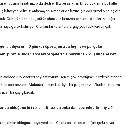
eri duyma fırsatımız oldu dediler. Biz bu şarkıları biliyorduk ama bu hallerini
hiç bilmeyen, dilimizi anlamayan Almanlar da bizim için çok güzel bir giriş oldu
uk. Çok güzel anlattın, bütün olarak kafamızda canlandı dediler. Müziğin
klamaya gerek kalmıyor. O anlamlar karşı tarafa geçiyor. Tepkilerden çok
ğunu biliyorum. O günkü röportajımızda İngilizce parçaları
emiştiniz. Bundan sonraki projeleriniz hakkında ki düşüncelerinizi
sadece Türk eserleri söylemiyorum. Benim çok sevdiğim türlerden bir tanesi
zikleri çok severim. Maharani hanım ile böyle bir projemiz var. Bunları bir araya
 nasıl bir şey çıkacak.
lar da olduğunu biliyorum. Biraz da onlardan söz edebilir miyiz ?
ış şarkılar olduğunu söyleyebilirim. Gitarla çalıp bestelediğim şarkılar var.