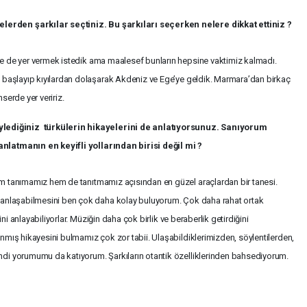
erden şarkılar seçtiniz. Bu şarkıları seçerken nelere dikkat ettiniz ?
ne de yer vermek istedik ama maalesef bunların hepsine vaktimiz kalmadı.
n başlayıp kıyılardan dolaşarak Akdeniz ve Ege’ye geldik. Marmara’dan birkaç
serde yer veririz.
ediğiniz türkülerin hikayelerini de anlatıyorsunuz. Sanıyorum
nlatmanın en keyifli yollarından birisi değil mi ?
em tanımamız hem de tanıtmamız açısından en güzel araçlardan bir tanesi.
 anlaşabilmesini ben çok daha kolay buluyorum. Çok daha rahat ortak
ini anlayabiliyorlar. Müziğin daha çok birlik ve beraberlik getirdiğini
nmış hikayesini bulmamız çok zor tabii. Ulaşabildiklerimizden, söylentilerden,
di yorumumu da katıyorum. Şarkıların otantik özelliklerinden bahsediyorum.