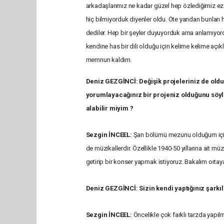
arkadaşlarımız ne kadar güzel hep özlediğimiz ezgil
hiç bilmiyorduk diyenler oldu. Öte yandan bunları 
dediler. Hep bir şeyler duyuyorduk ama anlamıyord
kendine has bir dili olduğu için kelime kelime açı
memnun kaldım.
Deniz GEZGİNCİ: Değişik projeleriniz de oldu
yorumlayacağınız bir projeniz olduğunu söyl
alabilir miyim ?
Sezgin İNCEEL:
Şan bölümü mezunu olduğum için 
de müzikallerdir. Özellikle 1940-50 yıllarına ait mü
getirip bir konser yapmak istiyoruz. Bakalım ortaya
Deniz GEZGİNCİ: Sizin kendi yaptığınız şarkı
Sezgin İNCEEL:
Öncelikle çok farklı tarzda yapılm