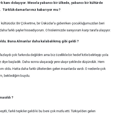
 kanı dolaşıyor. Mesela yabancı bir ülkede, yabancı bir kültürde
. Türklük damarlarınız kabarıyor mu ?
ndi kültürüdür. Bir Çökertme, bir Üsküdar’a giderirken çocukluğumuzdan beri
aha farklı şeyler hissediyorum. O hislerimizde sanıyorum karşı tarafa ulaşıyor.
ldu. Bana Almanlar daha kalabalıkmış gibi geldi ?
zlaydı çok farkında değildim ama biz özellikle bir hedef kitle belirleyip yola
uz diye başladık. Daha sonra ulaşacağı yere ulaşır şeklinde düşündük. Hem
ım oldu. Hatta daha farklı ülkelerden gelen insanlarda vardı. O nedenle çok
im, beklediğim buydu.
nasıldı ?
şitli, farklı tepkiler geldi ki bu beni çok mutlu etti. Türkiye’den gelen